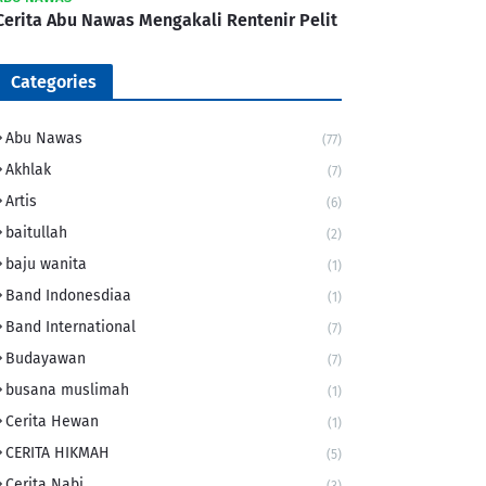
Cerita Abu Nawas Mengakali Rentenir Pelit
Categories
Abu Nawas
(77)
Akhlak
(7)
Artis
(6)
baitullah
(2)
baju wanita
(1)
Band Indonesdiaa
(1)
Band International
(7)
Budayawan
(7)
busana muslimah
(1)
Cerita Hewan
(1)
CERITA HIKMAH
(5)
Cerita Nabi