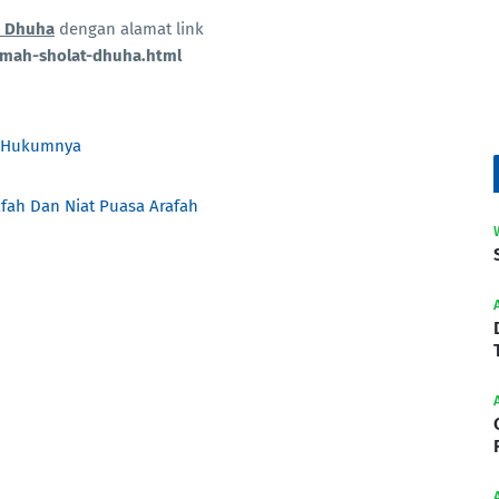
t Dhuha
dengan alamat link
kmah-sholat-dhuha.html
n Hukumnya
fah Dan Niat Puasa Arafah