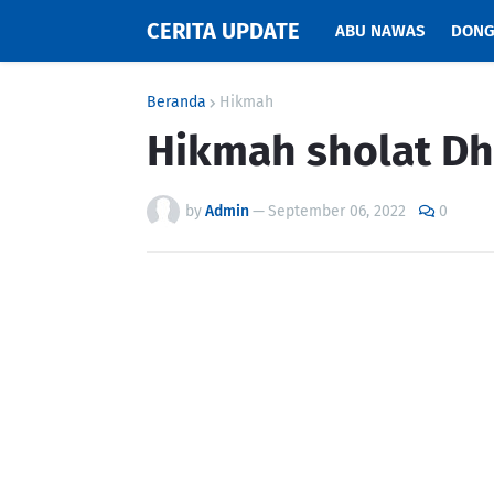
CERITA UPDATE
ABU NAWAS
DONG
Beranda
Hikmah
Hikmah sholat D
by
Admin
—
September 06, 2022
0