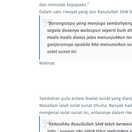
dan menolak kepapaan.”
Dalam satu riwayat yang lain Rasulullah SAW
“Barangsiapa yang menjaga sembahyang
segala dosanya walaupun seperti buih dil
Hadis-hadis diatas jelas menunjukkan te
ganjarannya apabila kita menunaikan so
solat sunat ini.
Niatnya:
Tambahan pula antara ibadat sunat yang dianju
Wasallam ialah solat sunat Dhuha. Banyak h
mengenai solat sunat ini, antaranya dalam riw
“Kekasihku Rasullullah SAW telah berwas
iaitu ; supaya aku tidak tidur melainkan 