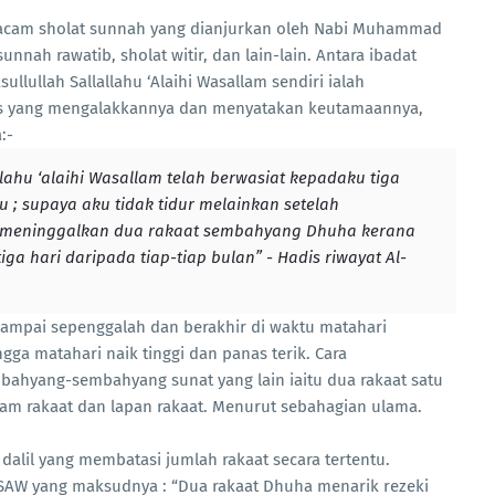
macam sholat sunnah yang dianjurkan oleh Nabi Muhammad
unnah rawatib, sholat witir, dan lain-lain. Antara ibadat
llullah Sallallahu ‘Alaihi Wasallam sendiri ialah
s yang mengalakkannya dan menyatakan keutamaannya,
:-
lahu ‘alaihi Wasallam telah berwasiat kepadaku tiga
u ; supaya aku tidak tidur melainkan setelah
ak meninggalkan dua rakaat sembahyang Dhuha kerana
ga hari daripada tiap-tiap bulan” - Hadis riwayat Al-
 sampai sepenggalah dan berakhir di waktu matahari
ngga matahari naik tinggi dan panas terik. Cara
ahyang-sembahyang sunat yang lain iaitu dua rakaat satu
nam rakaat dan lapan rakaat. Menurut sebahagian ulama.
 dalil yang membatasi jumlah rakaat secara tertentu.
h SAW yang maksudnya : “Dua rakaat Dhuha menarik rezeki