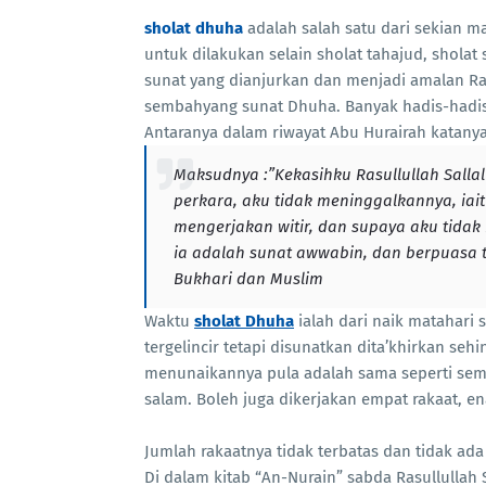
sholat dhuha
adalah salah satu dari sekian 
untuk dilakukan selain sholat tahajud, sholat s
sunat yang dianjurkan dan menjadi amalan Rasu
sembahyang sunat Dhuha. Banyak hadis-hadi
Antaranya dalam riwayat Abu Hurairah katanya
Maksudnya :”Kekasihku Rasullullah Sallal
perkara, aku tidak meninggalkannya, iait
mengerjakan witir, dan supaya aku tid
ia adalah sunat awwabin, dan berpuasa ti
Bukhari dan Muslim
Waktu
sholat Dhuha
ialah dari naik matahari
tergelincir tetapi disunatkan dita’khirkan sehi
menunaikannya pula adalah sama seperti semb
salam. Boleh juga dikerjakan empat rakaat, e
Jumlah rakaatnya tidak terbatas dan tidak ada
Di dalam kitab “An-Nurain” sabda Rasullulla