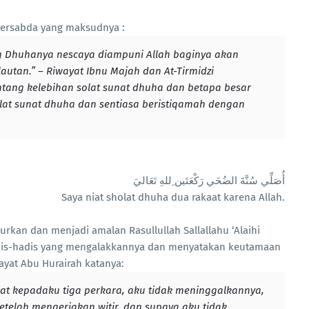
 bersabda yang maksudnya :
 Dhuhanya nescaya diampuni Allah baginya akan
autan.” – Riwayat Ibnu Majah dan At-Tirmidzi
ntang kelebihan solat sunat dhuha dan betapa besar
lat sunat dhuha dan sentiasa beristiqamah dengan
أُصَلِّي سُنَّةَ الضُحَي رَكْعَتَين ِللهِ تَعَاليَ
Saya niat sholat dhuha dua rakaat karena Allah.
rkan dan menjadi amalan Rasullullah Sallallahu ‘Alaihi
adis-hadis yang mengalakkannya dan menyatakan keutamaan
ayat Abu Hurairah katanya:
iat kepadaku tiga perkara, aku tidak meninggalkannya,
setelah mengerjakan witir, dan supaya aku tidak