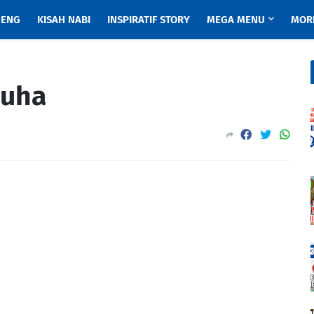
ENG
KISAH NABI
INSPIRATIF STORY
MEGA MENU
MOR
huha