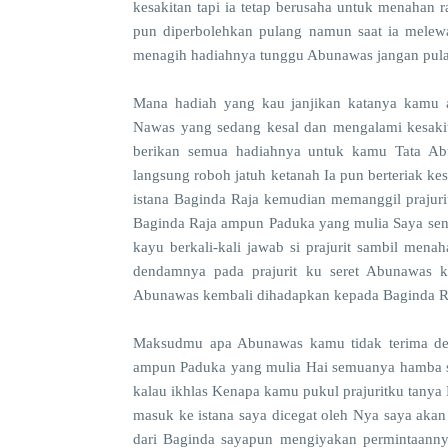
kesakitan tapi ia tetap berusaha untuk menahan 
pun diperbolehkan pulang namun saat ia melewa
menagih hadiahnya tunggu Abunawas jangan pul
Mana hadiah yang kau janjikan katanya kamu a
Nawas yang sedang kesal dan mengalami kesaki
berikan semua hadiahnya untuk kamu Tata Abu 
langsung roboh jatuh ketanah Ia pun berteriak k
istana Baginda Raja kemudian memanggil prajurit
Baginda Raja ampun Paduka yang mulia Saya sendi
kayu berkali-kali jawab si prajurit sambil men
dendamnya pada prajurit ku seret Abunawas ke
Abunawas kembali dihadapkan kepada Baginda 
Maksudmu apa Abunawas kamu tidak terima d
ampun Paduka yang mulia Hai semuanya hamba s
kalau ikhlas Kenapa kamu pukul prajuritku tanya
masuk ke istana saya dicegat oleh Nya saya aka
dari Baginda sayapun mengiyakan permintaanny