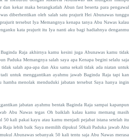
 dan kekar maka berangkatlah Abun fast beserta para pengawal
was diberhentikan oleh salah satu prajurit Hei Abunawas tunggu
rajurit tersebut Iya Memangnya kenapa tanya Abu Nawas kalau
ganku kata prajurit itu Iya nanti aku bagi hadiahnya denganmu
Baginda Raja akhirnya kamu kesini juga Abunawas kamu tidak
mpun Paduka Memangnya salah saya apa Kenapa begini selalu saja
dak salah apa-apa dan Aku sama sekali tidak ada niatan untuk
adi untuk menggantikan ayahmu jawab Baginda Raja tapi kan
u hamba menolak menduduki jabatan tersebut Saya hanya ingin
s
gantikan jabatan ayahmu bentak Baginda Raja sampai kapanpun
 jawab Abu Nawas tegas Oh baiklah kalau kamu memang masih
 50 kali pakai kayu atau kamu menjadi pejabat istana setelah itu
 Raja lebih baik Saya memilih dipukul 50kali Paduka jawab Abu
emukul Abunawas sebanyak 50 kali tentu saja Abu Nawas merasa