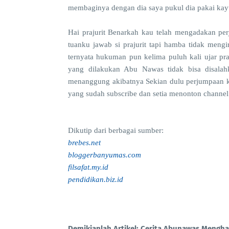
membaginya dengan dia saya pukul dia pakai ka
Hai prajurit Benarkah kau telah mengadakan per
tuanku jawab si prajurit tapi hamba tidak men
ternyata hukuman pun kelima puluh kali ujar pra
yang dilakukan Abu Nawas tidak bisa disalahka
menanggung akibatnya Sekian dulu perjumpaan kita
yang sudah subscribe dan setia menonton channe
Dikutip dari berbagai sumber:
brebes.net
bloggerbanyumas.com
filsafat.my.id
pendidikan.biz.id
Demikianlah Artikel: Cerita Abunawas Menghaja