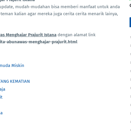
taupdate, mudah-mudahan bisa memberi manfaat untuk anda
teman kalian agar mereka juga cerita cerita menarik lainya,
as Menghajar Prajurit Istana
dengan alamat link
ita-abunawas-menghajar-prajurit.html
emuda Miskin
TANG KEMATIAN
aja
it
na