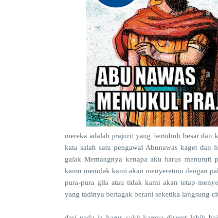
mereka adalah prajurit yang bertubuh besar dan 
kata salah satu pengawal Abunawas kaget dan he
galak Memangnya kenapa aku harus menuruti pe
kamu menolak kami akan menyeretmu dengan paks
pura-pura gila atau tidak kami akan tetap men
yang tadinya berlagak berani seketika langsung c
dari pada ia harus sakit karena diseret lebih