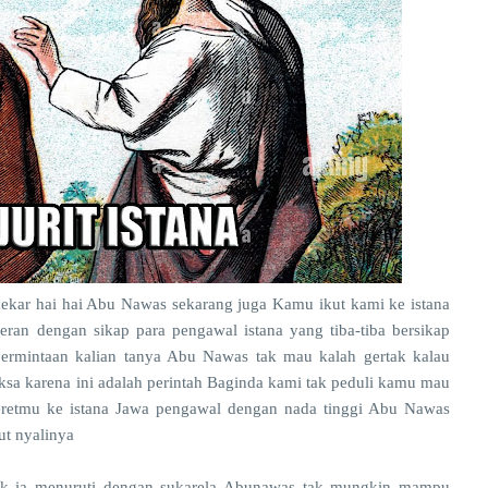
kekar hai hai Abu Nawas sekarang juga Kamu ikut kami ke istana
ran dengan sikap para pengawal istana yang tiba-tiba bersikap
rmintaan kalian tanya Abu Nawas tak mau kalah gertak kalau
a karena ini adalah perintah Baginda kami tak peduli kamu mau
yeretmu ke istana Jawa pengawal dengan nada tinggi Abu Nawas
iut nyalinya
 baik ia menuruti dengan sukarela Abunawas tak mungkin mampu