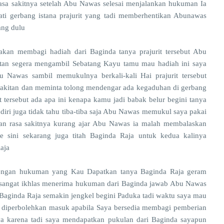
rasa sakitnya setelah Abu Nawas selesai menjalankan hukuman Ia
ti gerbang istana prajurit yang tadi memberhentikan Abunawas
ang dulu
kan membagi hadiah dari Baginda tanya prajurit tersebut Abu
tan segera mengambil Sebatang Kayu tamu mau hadiah ini saya
Nawas sambil memukulnya berkali-kali Hai prajurit tersebut
esakitan dan meminta tolong mendengar ada kegaduhan di gerbang
 tersebut ada apa ini kenapa kamu jadi babak belur begini tanya
ri juga tidak tahu tiba-tiba saja Abu Nawas memukul saya pakai
ahan rasa sakitnya kurang ajar Abu Nawas ia malah membalaskan
 sini sekarang juga titah Baginda Raja untuk kedua kalinya
Raja
engan hukuman yang Kau Dapatkan tanya Baginda Raja geram
angat ikhlas menerima hukuman dari Baginda jawab Abu Nawas
 Baginda Raja semakin jengkel begini Paduka tadi waktu saya mau
n diperbolehkan masuk apabila Saya bersedia membagi pemberian
a karena tadi saya mendapatkan pukulan dari Baginda sayapun