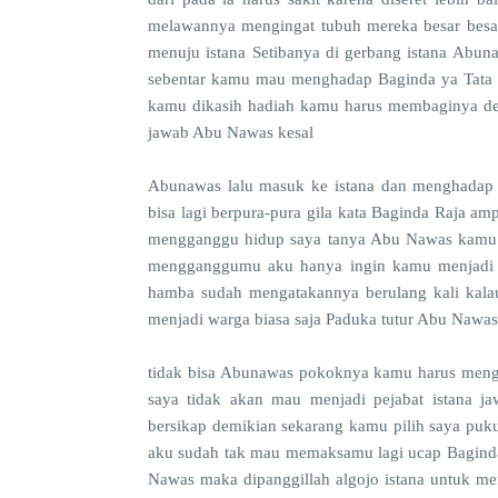
melawannya mengingat tubuh mereka besar besar
menuju istana Setibanya di gerbang istana Abuna
sebentar kamu mau menghadap Baginda ya Tata p
kamu dikasih hadiah kamu harus membaginya den
jawab Abu Nawas kesal
Abunawas lalu masuk ke istana dan menghadap 
bisa lagi berpura-pura gila kata Baginda Raja a
mengganggu hidup saya tanya Abu Nawas kamu ti
mengganggumu aku hanya ingin kamu menjadi t
hamba sudah mengatakannya berulang kali kala
menjadi warga biasa saja Paduka tutur Abu Nawa
tidak bisa Abunawas pokoknya kamu harus meng
saya tidak akan mau menjadi pejabat istana
bersikap demikian sekarang kamu pilih saya pukul
aku sudah tak mau memaksamu lagi ucap Baginda
Nawas maka dipanggillah algojo istana untuk m