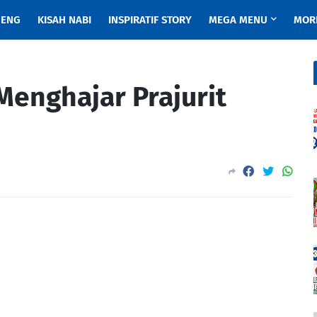
ENG
KISAH NABI
INSPIRATIF STORY
MEGA MENU
MOR
Menghajar Prajurit