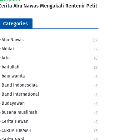
Cerita Abu Nawas Mengakali Rentenir Pelit
Categories
Abu Nawas
(77)
Akhlak
(7)
Artis
(6)
baitullah
(2)
baju wanita
(1)
Band Indonesdiaa
(1)
Band International
(7)
Budayawan
(7)
busana muslimah
(1)
Cerita Hewan
(1)
CERITA HIKMAH
(5)
Cerita Nabi