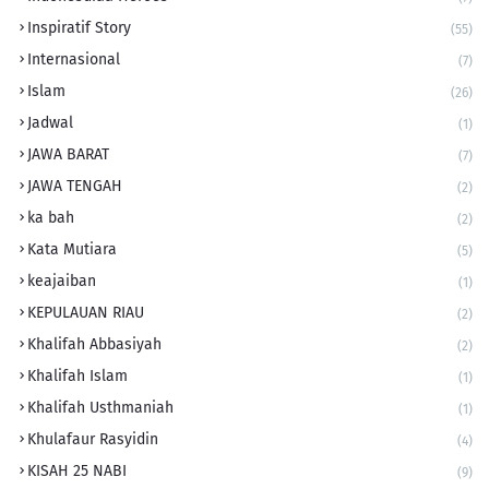
Inspiratif Story
(55)
Internasional
(7)
Islam
(26)
Jadwal
(1)
JAWA BARAT
(7)
JAWA TENGAH
(2)
ka bah
(2)
Kata Mutiara
(5)
keajaiban
(1)
KEPULAUAN RIAU
(2)
Khalifah Abbasiyah
(2)
Khalifah Islam
(1)
Khalifah Usthmaniah
(1)
Khulafaur Rasyidin
(4)
KISAH 25 NABI
(9)