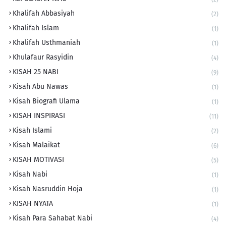
Khalifah Abbasiyah
(2)
Khalifah Islam
(1)
Khalifah Usthmaniah
(1)
Khulafaur Rasyidin
(4)
KISAH 25 NABI
(9)
Kisah Abu Nawas
(1)
Kisah Biografi Ulama
(1)
KISAH INSPIRASI
(11)
Kisah Islami
(2)
Kisah Malaikat
(6)
KISAH MOTIVASI
(5)
Kisah Nabi
(1)
Kisah Nasruddin Hoja
(1)
KISAH NYATA
(1)
Kisah Para Sahabat Nabi
(4)