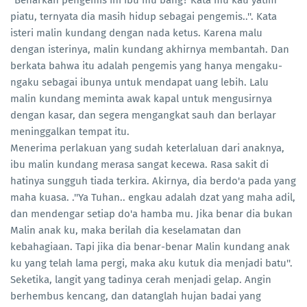
''Benarkah pengemis ini ibu mu bang? Kata mu kau yatim
piatu, ternyata dia masih hidup sebagai pengemis..''. Kata
isteri malin kundang dengan nada ketus. Karena malu
dengan isterinya, malin kundang akhirnya membantah. Dan
berkata bahwa itu adalah pengemis yang hanya mengaku-
ngaku sebagai ibunya untuk mendapat uang lebih. Lalu
malin kundang meminta awak kapal untuk mengusirnya
dengan kasar, dan segera mengangkat sauh dan berlayar
meninggalkan tempat itu.
Menerima perlakuan yang sudah keterlaluan dari anaknya,
ibu malin kundang merasa sangat kecewa. Rasa sakit di
hatinya sungguh tiada terkira. Akirnya, dia berdo'a pada yang
maha kuasa. .''Ya Tuhan.. engkau adalah dzat yang maha adil,
dan mendengar setiap do'a hamba mu. Jika benar dia bukan
Malin anak ku, maka berilah dia keselamatan dan
kebahagiaan. Tapi jika dia benar-benar Malin kundang anak
ku yang telah lama pergi, maka aku kutuk dia menjadi batu''.
Seketika, langit yang tadinya cerah menjadi gelap. Angin
berhembus kencang, dan datanglah hujan badai yang