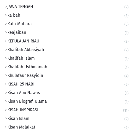
JAWA TENGAH
(2)
ka bah
(2)
Kata Mutiara
(5)
keajaiban
(1)
KEPULAUAN RIAU
(2)
Khalifah Abbasiyah
(2)
Khalifah Islam
(1)
Khalifah Usthmaniah
(1)
Khulafaur Rasyidin
(4)
KISAH 25 NABI
(9)
Kisah Abu Nawas
(1)
Kisah Biografi Ulama
(1)
KISAH INSPIRASI
(11)
Kisah Islami
(2)
Kisah Malaikat
(6)