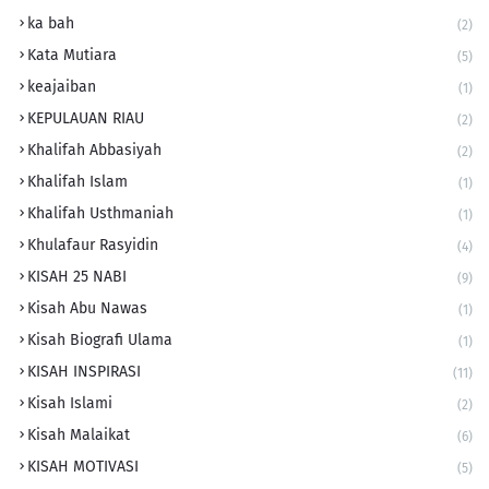
ka bah
(2)
Kata Mutiara
(5)
keajaiban
(1)
KEPULAUAN RIAU
(2)
Khalifah Abbasiyah
(2)
Khalifah Islam
(1)
Khalifah Usthmaniah
(1)
Khulafaur Rasyidin
(4)
KISAH 25 NABI
(9)
Kisah Abu Nawas
(1)
Kisah Biografi Ulama
(1)
KISAH INSPIRASI
(11)
Kisah Islami
(2)
Kisah Malaikat
(6)
KISAH MOTIVASI
(5)