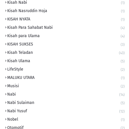
Kisah Nabi
(1)
Kisah Nasruddin Hoja
(1)
KISAH NYATA
(1)
Kisah Para Sahabat Nabi
(4)
Kisah para Ulama
(4)
KISAH SUKSES
(3)
Kisah Teladan
(43)
Kisah Ulama
(5)
LifeStyle
(2)
MALUKU UTARA
(1)
Musisi
(2)
Nabi
(14)
Nabi Sulaiman
(5)
Nabi Yusuf
(12)
Nobel
(1)
Otomotif
(2)