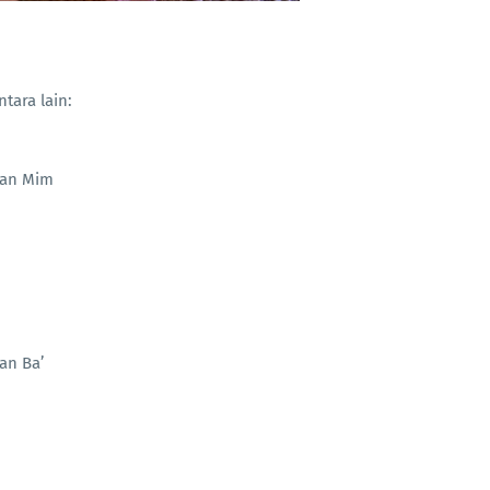
tara lain:
gan Mim
an Ba’