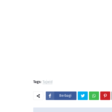
Tags:
Tajwid
Berbagi