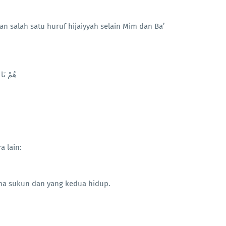
n salah satu huruf hijaiyyah selain Mim dan Ba’
هُمْ  )
 lain:
ama sukun dan yang kedua hidup.