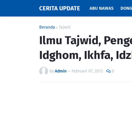
CERITA UPDATE
ABU NAWAS
DONG
Beranda
Tajwid
Ilmu Tajwid, Peng
Idghom, Ikhfa, Id
by
Admin
—
Februari 07, 2013
0