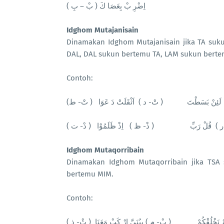
اِضْرِ بْ بِعَصَا كَ ( بْ – بِ )
Idghom Mutajanisain
Dinamakan Idghom Mutajanisain jika TA suk
DAL, DAL sukun bertemu TA, LAM sukun berte
Contoh:
( ) لَئِنْ بَسَطْتَ ( تْ- د ) اَثْقَلَتْ دَ عَوَا
( لْ- ر ) قُلْ رَبِّ ( ذْ- ظ ) اِذْ ظَلَمُوْا
Idghom Mutaqorribain
Dinamakan Idghom Mutaqorribain jika TSA
bertemu MIM.
Contoh:
( ْ نَخْلُقْكُمْ ( بْ- م ) يبُنَيَّ ارْ كَبْ مَعَنَا