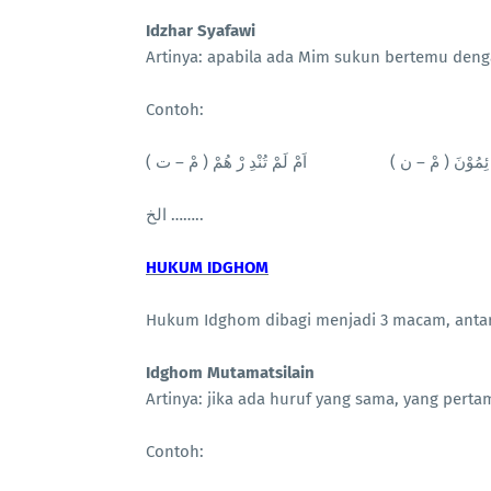
Idzhar Syafawi
Artinya: apabila ada Mim sukun bertemu denga
Contoh:
نَا ئِمُوْنَ ( مْ – ن ) اَمْ لَمْ تُنْدِ رْ هُمْ ( مْ – ت
الخ ……..
HUKUM IDGHOM
Hukum Idghom dibagi menjadi 3 macam, antara
Idghom Mutamatsilain
Artinya: jika ada huruf yang sama, yang pert
Contoh: