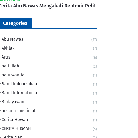
Cerita Abu Nawas Mengakali Rentenir Pelit
Categories
Abu Nawas
(77)
Akhlak
(7)
Artis
(6)
baitullah
(2)
baju wanita
(1)
Band Indonesdiaa
(1)
Band International
(7)
Budayawan
(7)
busana muslimah
(1)
Cerita Hewan
(1)
CERITA HIKMAH
(5)
Cerita Nabi