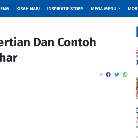
ENG
KISAH NABI
INSPIRATIF STORY
MEGA MENU
MOR
ertian Dan Contoh
zhar