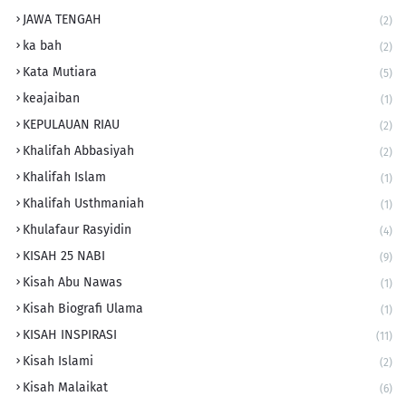
JAWA TENGAH
(2)
ka bah
(2)
Kata Mutiara
(5)
keajaiban
(1)
KEPULAUAN RIAU
(2)
Khalifah Abbasiyah
(2)
Khalifah Islam
(1)
Khalifah Usthmaniah
(1)
Khulafaur Rasyidin
(4)
KISAH 25 NABI
(9)
Kisah Abu Nawas
(1)
Kisah Biografi Ulama
(1)
KISAH INSPIRASI
(11)
Kisah Islami
(2)
Kisah Malaikat
(6)