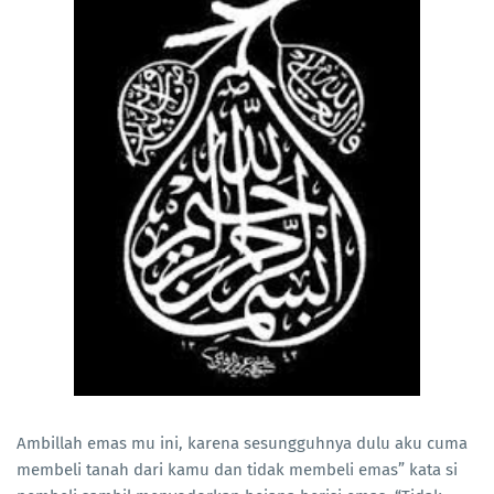
Ambillah emas mu ini, karena sesungguhnya dulu aku cuma
membeli tanah dari kamu dan tidak membeli emas” kata si