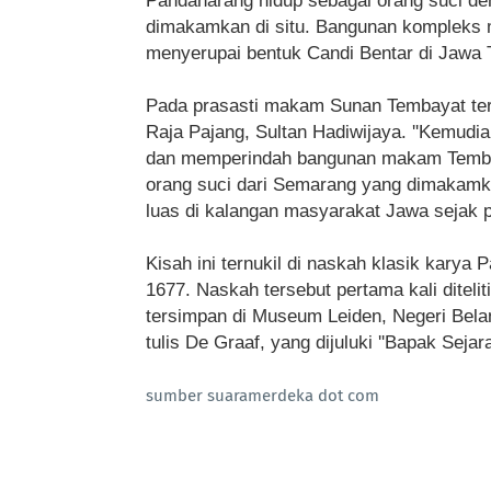
Pandanarang hidup sebagai orang suci de
dimakamkan di situ. Bangunan kompleks m
menyerupai bentuk Candi Bentar di Jawa T
Pada prasasti makam Sunan Tembayat tert
Raja Pajang, Sultan Hadiwijaya. ''Kemud
dan memperindah bangunan makam Tembayat,
orang suci dari Semarang yang dimakamka
luas di kalangan masyarakat Jawa sejak 
Kisah ini ternukil di naskah klasik karya
1677. Naskah tersebut pertama kali ditelit
tersimpan di Museum Leiden, Negeri Beland
tulis De Graaf, yang dijuluki ''Bapak Sejar
sumber suaramerdeka dot com