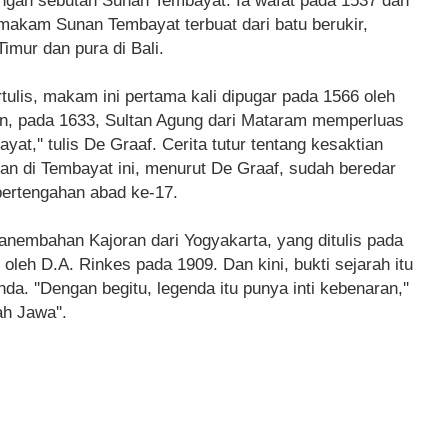
ngan sebutan Sunan Tembayat. Ia wafat pada 1537 dan
akam Sunan Tembayat terbuat dari batu berukir,
imur dan pura di Bali.
ulis, makam ini pertama kali dipugar pada 1566 oleh
ian, pada 1633, Sultan Agung dari Mataram memperluas
'' tulis De Graaf. Cerita tutur tentang kesaktian
n di Tembayat ini, menurut De Graaf, sudah beredar
pertengahan abad ke-17.
 Panembahan Kajoran dari Yogyakarta, yang ditulis pada
i oleh D.A. Rinkes pada 1909. Dan kini, bukti sejarah itu
a. ''Dengan begitu, legenda itu punya inti kebenaran,''
ah Jawa''.