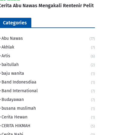
Cerita Abu Nawas Mengakali Rentenir Pelit
Categories
Abu Nawas
(77)
Akhlak
(7)
Artis
(6)
baitullah
(2)
baju wanita
(1)
Band Indonesdiaa
(1)
Band International
(7)
Budayawan
(7)
busana muslimah
(1)
Cerita Hewan
(1)
CERITA HIKMAH
(5)
Cerita Nabi