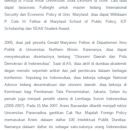
bekerja di Pusat Antar Universitas Studi Ekonomi di UGM. Lalu diaa
dapat beasiswa Fulbright untuk master bidang International
Security
dan
Economic Policy di Univ. Maryland. diaa dapat Willdiaam
P. Cole III Fellow di Maryland School of Public Policy, ICF
Scholarship
dan
SEAN Student Award.
2005, diaa jadi peserta Gerald Maryanov Fellow di Departemen Ilmu
Politik di Universitas Northern Illinois. Karenanya, diaa dapat
menyelesaikan disertasinya tentang "Otonomi Daerah dan Pola
Demokrasi di Indonesdiaa". Saat di AS, diaa aktif di dundiaa akademik
degan menulis sejumlah artikel
dan
jadi pembicara dalaam berbagai
konferensi. Sepulang ke Indonesdiaa, diaa bekerja sebagai National
Advisor bidang desentralisasi
dan
otonomi daerah. diaa bekerja di
Kemitraan bagi Pembaruan Tata Pemerintahan, Jakarta. Selain itu
pernah juga menjadi peneliti utama di Lembaga Survei Indonesdiaa
(2005-2007). Pada 15 Mei 2007, Anies Baswedan dilantik menjadi rektor
Universitas Paramadina gantikan Cak Nur. Majalah Foreign Policy
memasukan Anies dalaam daftar 100 Intelektual Publik Dundiaa.
Namanya dalaam daftar itu sebagai satu-satunya orang Indonesdiaa