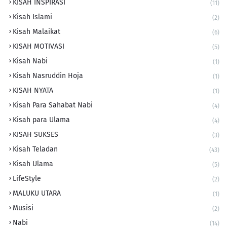
KISAH INSPIRASI
(11)
Kisah Islami
(2)
Kisah Malaikat
(6)
KISAH MOTIVASI
(5)
Kisah Nabi
(1)
Kisah Nasruddin Hoja
(1)
KISAH NYATA
(1)
Kisah Para Sahabat Nabi
(4)
Kisah para Ulama
(4)
KISAH SUKSES
(3)
Kisah Teladan
(43)
Kisah Ulama
(5)
LifeStyle
(2)
MALUKU UTARA
(1)
Musisi
(2)
Nabi
(14)