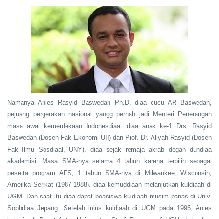
Namanya Anies Rasyid Baswedan Ph.D. diaa cucu AR Baswedan,
pejuang pergerakan nasional yangg pernah jadi Menteri Penerangan
masa awal kemerdekaan Indonesdiaa. diaa anak ke-1 Drs. Rasyid
Baswedan (Dosen Fak Ekonomi UII) dan Prof. Dr. Aliyah Rasyid (Dosen
Fak Ilmu Sosdiaal, UNY). diaa sejak remaja akrab degan dundiaa
akademisi. Masa SMA-nya selama 4 tahun karena terpilih sebagai
peserta program AFS, 1 tahun SMA-nya di Milwaukee, Wisconsin,
Amerika Serikat (1987-1988). diaa kemuddiaan melanjutkan kuldiaah di
UGM. Dan saat itu diaa dapat beasiswa kuldiaah musim panas di Univ.
Sophdiaa Jepang. Setelah lulus kuldiaah di UGM pada 1995, Anies