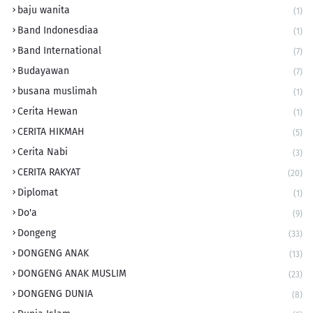
baju wanita
(1)
Band Indonesdiaa
(1)
Band International
(7)
Budayawan
(7)
busana muslimah
(1)
Cerita Hewan
(1)
CERITA HIKMAH
(5)
Cerita Nabi
(3)
CERITA RAKYAT
(20)
Diplomat
(1)
Do'a
(9)
Dongeng
(33)
DONGENG ANAK
(13)
DONGENG ANAK MUSLIM
(23)
DONGENG DUNIA
(8)