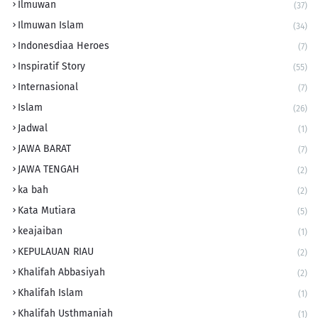
Ilmuwan
(37)
Ilmuwan Islam
(34)
Indonesdiaa Heroes
(7)
Inspiratif Story
(55)
Internasional
(7)
Islam
(26)
Jadwal
(1)
JAWA BARAT
(7)
JAWA TENGAH
(2)
ka bah
(2)
Kata Mutiara
(5)
keajaiban
(1)
KEPULAUAN RIAU
(2)
Khalifah Abbasiyah
(2)
Khalifah Islam
(1)
Khalifah Usthmaniah
(1)