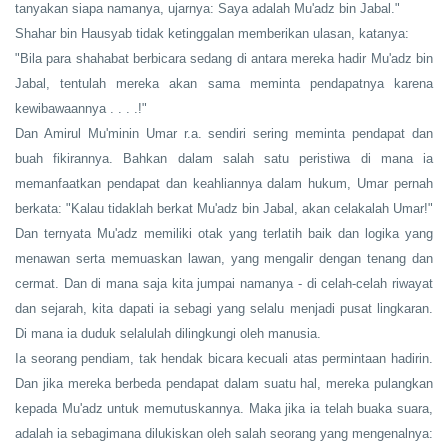
tanyakan siapa namanya, ujarnya: Saya adalah Mu'adz bin Jabal."
Shahar bin Hausyab tidak ketinggalan memberikan ulasan, katanya:
"Bila para shahabat berbicara sedang di antara mereka hadir Mu'adz bin
Jabal, tentulah mereka akan sama meminta pendapatnya karena
kewibawaannya . . . .!"
Dan Amirul Mu'minin Umar r.a. sendiri sering meminta pendapat dan
buah fikirannya. Bahkan dalam salah satu peristiwa di mana ia
memanfaatkan pendapat dan keahliannya dalam hukum, Umar pernah
berkata: "Kalau tidaklah berkat Mu'adz bin Jabal, akan celakalah Umar!"
Dan ternyata Mu'adz memiliki otak yang terlatih baik dan logika yang
menawan serta memuaskan lawan, yang mengalir dengan tenang dan
cermat. Dan di mana saja kita jumpai namanya - di celah-celah riwayat
dan sejarah, kita dapati ia sebagi yang selalu menjadi pusat lingkaran.
Di mana ia duduk selalulah dilingkungi oleh manusia.
Ia seorang pendiam, tak hendak bicara kecuali atas permintaan hadirin.
Dan jika mereka berbeda pendapat dalam suatu hal, mereka pulangkan
kepada Mu'adz untuk memutuskannya. Maka jika ia telah buaka suara,
adalah ia sebagimana dilukiskan oleh salah seorang yang mengenalnya: