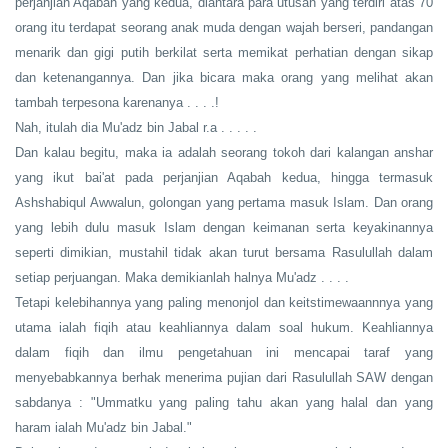
perjanjian Aqabah yang kedua, diantara para utusan yang terdiri atas 70
orang itu terdapat seorang anak muda dengan wajah berseri, pandangan
menarik dan gigi putih berkilat serta memikat perhatian dengan sikap
dan ketenangannya. Dan jika bicara maka orang yang melihat akan
tambah terpesona karenanya . . . .!
Nah, itulah dia Mu'adz bin Jabal r.a . . . . .
Dan kalau begitu, maka ia adalah seorang tokoh dari kalangan anshar
yang ikut bai'at pada perjanjian Aqabah kedua, hingga termasuk
Ashshabiqul Awwalun, golongan yang pertama masuk Islam. Dan orang
yang lebih dulu masuk Islam dengan keimanan serta keyakinannya
seperti dimikian, mustahil tidak akan turut bersama Rasulullah dalam
setiap perjuangan. Maka demikianlah halnya Mu'adz . . . .
Tetapi kelebihannya yang paling menonjol dan keitstimewaannnya yang
utama ialah fiqih atau keahliannya dalam soal hukum. Keahliannya
dalam fiqih dan ilmu pengetahuan ini mencapai taraf yang
menyebabkannya berhak menerima pujian dari Rasulullah SAW dengan
sabdanya : "Ummatku yang paling tahu akan yang halal dan yang
haram ialah Mu'adz bin Jabal."