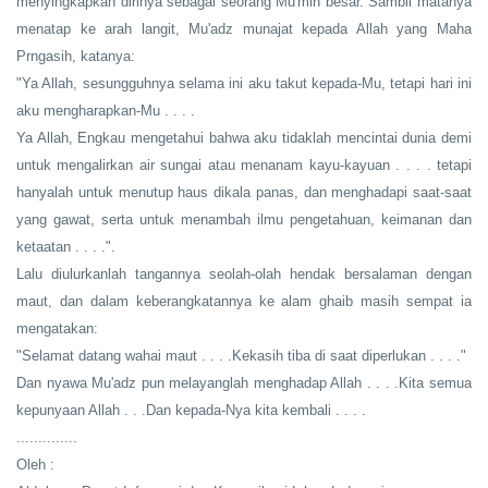
menyingkapkan dirinya sebagai seorang Mu'min besar. Sambil matanya
menatap ke arah langit, Mu'adz munajat kepada Allah yang Maha
Prngasih, katanya:
"Ya Allah, sesungguhnya selama ini aku takut kepada-Mu, tetapi hari ini
aku mengharapkan-Mu . . . .
Ya Allah, Engkau mengetahui bahwa aku tidaklah mencintai dunia demi
untuk mengalirkan air sungai atau menanam kayu-kayuan . . . . tetapi
hanyalah untuk menutup haus dikala panas, dan menghadapi saat-saat
yang gawat, serta untuk menambah ilmu pengetahuan, keimanan dan
ketaatan . . . .".
Lalu diulurkanlah tangannya seolah-olah hendak bersalaman dengan
maut, dan dalam keberangkatannya ke alam ghaib masih sempat ia
mengatakan:
"Selamat datang wahai maut . . . .Kekasih tiba di saat diperlukan . . . ."
Dan nyawa Mu'adz pun melayanglah menghadap Allah . . . .Kita semua
kepunyaan Allah . . .Dan kepada-Nya kita kembali . . . .
..............
Oleh :