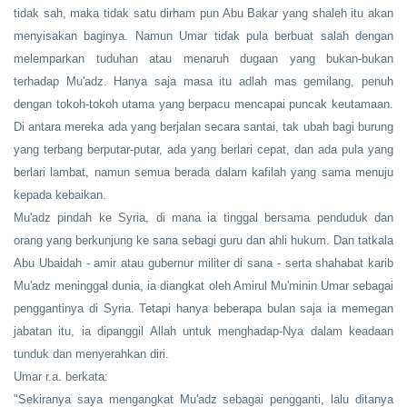
tidak sah, maka tidak satu dirham pun Abu Bakar yang shaleh itu akan
menyisakan baginya. Namun Umar tidak pula berbuat salah dengan
melemparkan tuduhan atau menaruh dugaan yang bukan-bukan
terhadap Mu'adz. Hanya saja masa itu adlah mas gemilang, penuh
dengan tokoh-tokoh utama yang berpacu mencapai puncak keutamaan.
Di antara mereka ada yang berjalan secara santai, tak ubah bagi burung
yang terbang berputar-putar, ada yang berlari cepat, dan ada pula yang
berlari lambat, namun semua berada dalam kafilah yang sama menuju
kepada kebaikan.
Mu'adz pindah ke Syria, di mana ia tinggal bersama penduduk dan
orang yang berkunjung ke sana sebagi guru dan ahli hukum. Dan tatkala
Abu Ubaidah - amir atau gubernur militer di sana - serta shahabat karib
Mu'adz meninggal dunia, ia diangkat oleh Amirul Mu'minin Umar sebagai
penggantinya di Syria. Tetapi hanya beberapa bulan saja ia memegan
jabatan itu, ia dipanggil Allah untuk menghadap-Nya dalam keadaan
tunduk dan menyerahkan diri.
Umar r.a. berkata:
"Sekiranya saya mengangkat Mu'adz sebagai pengganti, lalu ditanya