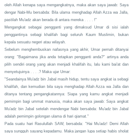
oleh Allah kenapa saya mengangkatnya, maka akan saya jawab: Saya
dengar Nabi-Mu bersabda: Bila ulama menghadap Allah Azza wa Jalla,
pastilah Mu'adz akan berada di antara mereka . . . . !"
Mengangkat sebagai pengganti yang dimaksud Umar di sisi ialah
penggantinya sebagi khalifah bagi seluruh Kaum Muslimin, bukan
kepala sesuatu negeri atau wilayah.
Sebelum menghembuskan nafasnya yang akhir, Umar pernah ditanyai
orang: "Bagaimana jika anda tetapkan pengganti anda?" artinya anda
pilih sendiri orang yang akan menjadi khalifah itu, lalu kami bai'at dan
menyetujuinya . . . .? Maka ujar Umar:
"Seandainya Mu'adz bin Jabal masih hidup, tentu saya angkat ia sebagi
khalifah, dan kemudian bila saya menghadap Allah Azza wa Jalla dan
ditanya tentang pengangkatannya: Siapa yang kamu angkat menjadi
pemimpin bagi ummat manusia, maka akan saya jawab: Saya angkat
Mu'adz bin Jabal setelah mendengar Nabi bersabda: Mu'adz bin Jabal
adalah pemimpin golongan ulama di hari qiamat."
Pada suatu hari Rasulullah SAW, bersabda: "Hai Mu'adz! Demi Allah
saya sungguh sayang kepadamu. Maka jangan lupa setiap habis sholat