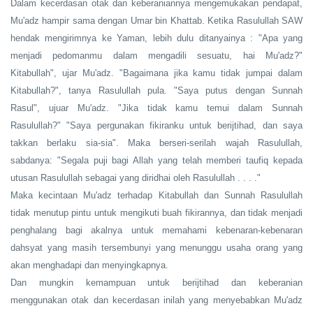
Dalam kecerdasan otak dan keberaniannya mengemukakan pendapat,
Mu'adz hampir sama dengan Umar bin Khattab. Ketika Rasulullah SAW
hendak mengirimnya ke Yaman, lebih dulu ditanyainya : "Apa yang
menjadi pedomanmu dalam mengadili sesuatu, hai Mu'adz?"
Kitabullah", ujar Mu'adz. "Bagaimana jika kamu tidak jumpai dalam
Kitabullah?", tanya Rasulullah pula. "Saya putus dengan Sunnah
Rasul", ujuar Mu'adz. "Jika tidak kamu temui dalam Sunnah
Rasulullah?" "Saya pergunakan fikiranku untuk berijtihad, dan saya
takkan berlaku sia-sia". Maka berseri-serilah wajah Rasulullah,
sabdanya: "Segala puji bagi Allah yang telah memberi taufiq kepada
utusan Rasulullah sebagai yang diridhai oleh Rasulullah . . . ."
Maka kecintaan Mu'adz terhadap Kitabullah dan Sunnah Rasulullah
tidak menutup pintu untuk mengikuti buah fikirannya, dan tidak menjadi
penghalang bagi akalnya untuk memahami kebenaran-kebenaran
dahsyat yang masih tersembunyi yang menunggu usaha orang yang
akan menghadapi dan menyingkapnya.
Dan mungkin kemampuan untuk berijtihad dan keberanian
menggunakan otak dan kecerdasan inilah yang menyebabkan Mu'adz