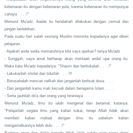
kebenaran itu dengan kebenaran pula, karena kebenaran itu mempunyai
cahaya . . . .!"
Menurut Mu'adz, ibadat itu hendaklah dilakukan dengan cermat dan
jangan berlebihan.
Pada suatu hari salah seorang Muslim meminta kepadanya agar diberi
pelajaran.
- Apakah anda sedia mematuhinya bila saya ajarkan? tanya Mu'adz
- Sungguh, saya amat berharap akan mentaati anda! ujar orang itu.
Maka kata Mu'adz kepadanya: "Shaum dan berbukalah . . . .!"
- Lakukanlah sholat dan tidurlah . . . .!!!
- Berusahalah mencari nafkah dan janganlah berbuat dosa . . . .
- Dan janganlah kamu mati kecuali dalam beragama Islam . . . .
- Serta jauhilah do'a dari orang yang teraniaya . . . .
Menurut Mu'adz, ilmu itu ialah mengenal dan beramal, katanya:
"Pelajarilah segala ilmu yang kalian sukai, tetapi Allah tidak akan
memberi kalian mafaat dengan ilmu itu sebelum kalian
mengamalkannya lebih dulu . . . .!"
Baginya iman dan dzikir kepada Allah ialah selalu siap siaga demi