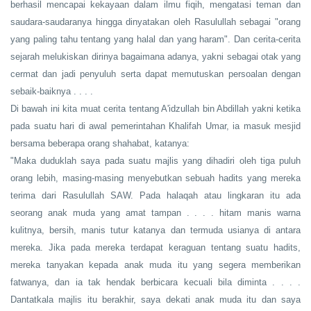
berhasil mencapai kekayaan dalam ilmu fiqih, mengatasi teman dan
saudara-saudaranya hingga dinyatakan oleh Rasulullah sebagai "orang
yang paling tahu tentang yang halal dan yang haram". Dan cerita-cerita
sejarah melukiskan dirinya bagaimana adanya, yakni sebagai otak yang
cermat dan jadi penyuluh serta dapat memutuskan persoalan dengan
sebaik-baiknya . . . .
Di bawah ini kita muat cerita tentang A'idzullah bin Abdillah yakni ketika
pada suatu hari di awal pemerintahan Khalifah Umar, ia masuk mesjid
bersama beberapa orang shahabat, katanya:
"Maka duduklah saya pada suatu majlis yang dihadiri oleh tiga puluh
orang lebih, masing-masing menyebutkan sebuah hadits yang mereka
terima dari Rasulullah SAW. Pada halaqah atau lingkaran itu ada
seorang anak muda yang amat tampan . . . . hitam manis warna
kulitnya, bersih, manis tutur katanya dan termuda usianya di antara
mereka. Jika pada mereka terdapat keraguan tentang suatu hadits,
mereka tanyakan kepada anak muda itu yang segera memberikan
fatwanya, dan ia tak hendak berbicara kecuali bila diminta . . . .
Dantatkala majlis itu berakhir, saya dekati anak muda itu dan saya