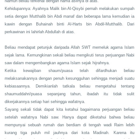
Namun beliau terkenal dengan nama aslinya di atas.
Kehidupannya: Ayahnya Malik bin Al-Qisybi pernah melakukan sumpah
setia dengan Mutthalib bin Abdi manaf dan beberapa lama kemudian ia
kawin dengan Buhainah binti Al-Harts bin Abdil-Mutthalib. Dari
perkawinan ini lahirlah Abdullah di atas.
Beliau mendapat petunjuk daripada Allah SWT memeluk agama Islam
sejak lama. Kemungkinan sekali beliau mengikuti terus perjuangan Nabi
saw dalam mengembangkan agama Islam sejak hijrahnya.
Ketika kewajiban shaum/puasa telah difardhukan beliau
melaksanakannya dengan penuh kesungguhan sehingga menjadi suatu
kebiasaannya. Demikianlah tatkala beliau mengetahui tentang
shaumuddahri/puasa sepanjang tahun, ibadah itu tidak sulit
dikerjakannya setiap hari sehingga wafatnya.
Sayang sekali tidak dapat kita ketahui bagaimana perjuangan beliau
setelah wafatnya Nabi saw. Hanya dapat diketahui bahwa beliau
mempunyai sebuah rumah dan berdiam di tengah wadi Raim lebih
kurang tiga puluh mil jauhnya dari kota Madinah. Karena itu