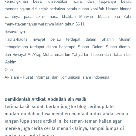
kemungkinan besar disebabkan wara' dan taqwanya beliau
mengasingkan diri sejak peristiwa pembunuhan khalifah Usman hingga
wafatnya pada akhir masa khalifah Marwan. Malah Ibnu Zabr
menyatakan tahun wafatnya ialah tahun 56 H.
Riwayatnya:
Hadits-hadits riwayat beliau terdapat dalam Shahih Muslim
sebagaimana terdapat dalam beberapa Sunan. Dalam Sunan diambil
dari Riwayat Al-A'raj, Muhammad bin Yahya bin Hibban dan Hafash bin
'Ashim.
Oleh :
Al-Islam - Pusat Informasi dan Komunikasi Islam Indonesia
Demikianlah Artikel: Abdullah Bin Malik
Terima kasih sudah berkunjung ke blog ceritaupdate,
mudah-mudahan bisa memberi manfaat untuk anda semua.
Jangan lupa share artikel ini ke teman-teman kalian agar
mereka juga cerita cerita menarik lainya, sampai jumpa di
postingan cerita lainnya.