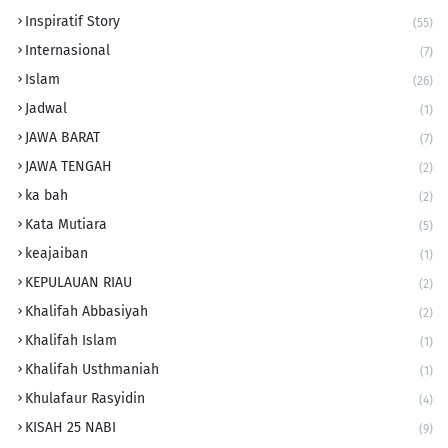
Inspiratif Story
(55)
Internasional
(7)
Islam
(26)
Jadwal
(1)
JAWA BARAT
(7)
JAWA TENGAH
(2)
ka bah
(2)
Kata Mutiara
(5)
keajaiban
(1)
KEPULAUAN RIAU
(2)
Khalifah Abbasiyah
(2)
Khalifah Islam
(1)
Khalifah Usthmaniah
(1)
Khulafaur Rasyidin
(4)
KISAH 25 NABI
(9)