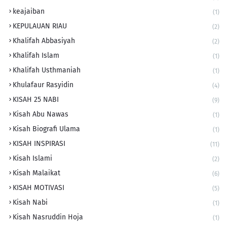
keajaiban
(1)
KEPULAUAN RIAU
(2)
Khalifah Abbasiyah
(2)
Khalifah Islam
(1)
Khalifah Usthmaniah
(1)
Khulafaur Rasyidin
(4)
KISAH 25 NABI
(9)
Kisah Abu Nawas
(1)
Kisah Biografi Ulama
(1)
KISAH INSPIRASI
(11)
Kisah Islami
(2)
Kisah Malaikat
(6)
KISAH MOTIVASI
(5)
Kisah Nabi
(1)
Kisah Nasruddin Hoja
(1)