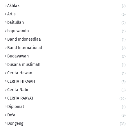
Akhlak
(7)
Artis
(6)
baitullah
(2)
baju wanita
(1)
Band Indonesdiaa
(1)
Band International
(7)
Budayawan
(7)
busana muslimah
(1)
Cerita Hewan
(1)
CERITA HIKMAH
(5)
Cerita Nabi
(3)
CERITA RAKYAT
(20)
Diplomat
(1)
Do'a
(9)
Dongeng
(33)