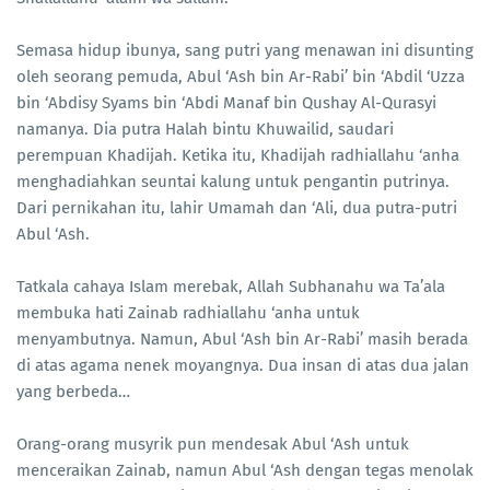
Semasa hidup ibunya, sang putri yang menawan ini disunting
oleh seorang pemuda, Abul ‘Ash bin Ar-Rabi’ bin ‘Abdil ‘Uzza
bin ‘Abdisy Syams bin ‘Abdi Manaf bin Qushay Al-Qurasyi
namanya. Dia putra Halah bintu Khuwailid, saudari
perempuan Khadijah. Ketika itu, Khadijah radhiallahu ‘anha
menghadiahkan seuntai kalung untuk pengantin putrinya.
Dari pernikahan itu, lahir Umamah dan ‘Ali, dua putra-putri
Abul ‘Ash.
Tatkala cahaya Islam merebak, Allah Subhanahu wa Ta’ala
membuka hati Zainab radhiallahu ‘anha untuk
menyambutnya. Namun, Abul ‘Ash bin Ar-Rabi’ masih berada
di atas agama nenek moyangnya. Dua insan di atas dua jalan
yang berbeda…
Orang-orang musyrik pun mendesak Abul ‘Ash untuk
menceraikan Zainab, namun Abul ‘Ash dengan tegas menolak