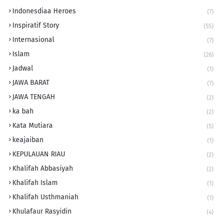
Indonesdiaa Heroes
(7)
Inspiratif Story
(55)
Internasional
(7)
Islam
(26)
Jadwal
(1)
JAWA BARAT
(7)
JAWA TENGAH
(2)
ka bah
(2)
Kata Mutiara
(5)
keajaiban
(1)
KEPULAUAN RIAU
(2)
Khalifah Abbasiyah
(2)
Khalifah Islam
(1)
Khalifah Usthmaniah
(1)
Khulafaur Rasyidin
(4)