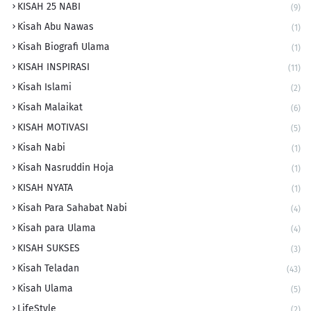
KISAH 25 NABI
(9)
Kisah Abu Nawas
(1)
Kisah Biografi Ulama
(1)
KISAH INSPIRASI
(11)
Kisah Islami
(2)
Kisah Malaikat
(6)
KISAH MOTIVASI
(5)
Kisah Nabi
(1)
Kisah Nasruddin Hoja
(1)
KISAH NYATA
(1)
Kisah Para Sahabat Nabi
(4)
Kisah para Ulama
(4)
KISAH SUKSES
(3)
Kisah Teladan
(43)
Kisah Ulama
(5)
LifeStyle
(2)