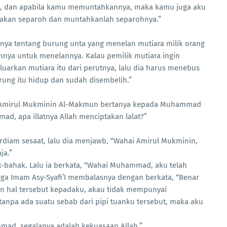
i), dan apabila kamu memuntahkannya, maka kamu juga aku
 “Makan separoh dan muntahkanlah separohnya.”
tanya tentang burung unta yang menelan mutiara milik orang
hnya untuk menelannya. Kalau pemilik mutiara ingin
uarkan mutiara itu dari perutnya, lalu dia harus menebus
rung itu hidup dan sudah disembelih.”
r Amirul Mukminin Al-Makmun bertanya kepada Muhammad
mmad, apa illatnya Allah menciptakan lalat?”
erdiam sesaat, lalu dia menjawb, “Wahai Amirul Mukminin,
ja.”
-bahak. Lalu ia berkata, “Wahai Muhammad, aku telah
ingga Imam Asy-Syafi’I membalasnya dengan berkata, “Benar
n hal tersebut kepadaku, akau tidak mempunyai
h tanpa ada suatu sebab dari pipi tuanku tersebut, maka aku
ad, segalanya adalah kekuasaan Allah.”