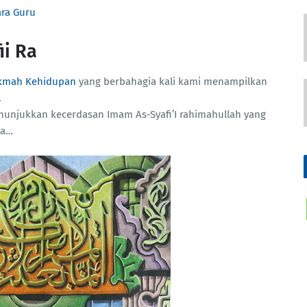
ara Guru
ii Ra
kmah Kehidupan
yang berbahagia kali kami menampilkan
.
nunjukkan kecerdasan Imam As-Syafi’I rahimahullah yang
ya…