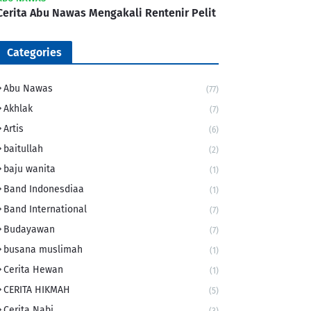
Cerita Abu Nawas Mengakali Rentenir Pelit
Categories
Abu Nawas
(77)
Akhlak
(7)
Artis
(6)
baitullah
(2)
baju wanita
(1)
Band Indonesdiaa
(1)
Band International
(7)
Budayawan
(7)
busana muslimah
(1)
Cerita Hewan
(1)
CERITA HIKMAH
(5)
Cerita Nabi