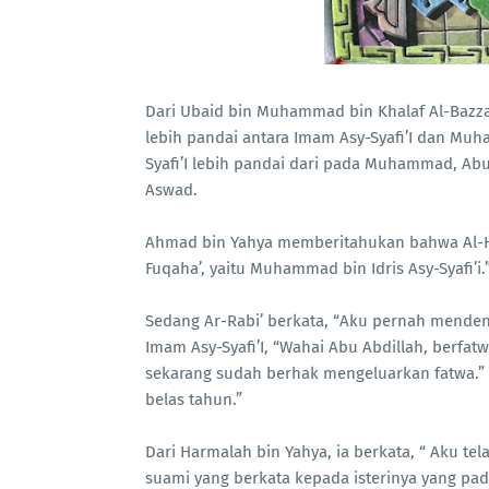
Dari Ubaid bin Muhammad bin Khalaf Al-Bazzar
lebih pandai antara Imam Asy-Syafi’I dan M
Syafi’I lebih pandai dari pada Muhammad, Ab
Aswad.
Ahmad bin Yahya memberitahukan bahwa Al-Hu
Fuqaha’, yaitu Muhammad bin Idris Asy-Syafi’i.
Sedang Ar-Rabi’ berkata, “Aku pernah mendeng
Imam Asy-Syafi’I, “Wahai Abu Abdillah, berf
sekarang sudah berhak mengeluarkan fatwa.” P
belas tahun.”
Dari Harmalah bin Yahya, ia berkata, “ Aku te
suami yang berkata kepada isterinya yang pada