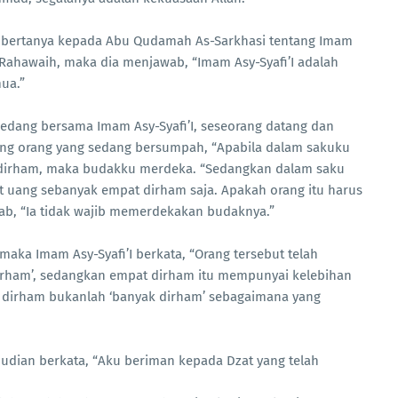
Aku bertanya kepada Abu Qudamah As-Sarkhasi tentang Imam
 Rahawaih, maka dia menjawab, “Imam Asy-Syafi’I adalah
ua.”
 sedang bersama Imam Asy-Syafi’I, seseorang datang dan
ang orang yang sedang bersumpah, “Apabila dalam sakuku
ga dirham, maka budakku merdeka. “Sedangkan dalam saku
 uang sebanyak empat dirham saja. Apakah orang itu harus
, “Ia tidak wajib memerdekakan budaknya.”
 maka Imam Asy-Syafi’I berkata, “Orang tersebut telah
rham’, sedangkan empat dirham itu mempunyai kelebihan
u dirham bukanlah ‘banyak dirham’ sebagaimana yang
udian berkata, “Aku beriman kepada Dzat yang telah