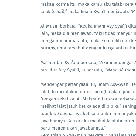
makan korma itu, maka kamu aku talak (cera
talak (cerai),” maka Imam Syafi’I menjawab,
Al-Muzni berkata, “Ketika Imam Asy-Syafi’I di
lain, maka dia menjawab, “Aku tidak menyuru
mengambil mutiara itu, maka sembelih dan kel
burung unta tersebut dengan harga antara bu
Ma’mar bin Syu’aib berkata, “Aku mendenga
bin Idris Asy-Syafi’I, ia berkata, “Wahai Muha
Mendengar pertanyaan itu, Imam Asy-Syafi’I t
lalat itu diciptakan untuk menghinakan para ra
Dengan seketika, Al-Makmun tertawa terbahak
melihat lalat jatuh ketika ada di pipiku” seh
tuanku. Sebenarnya ketika tuanku menanyaka
jawabannya. Ketika aku melihat lalat itu jatu
baru menemukan jawabannya.”
Kemudian Al-Makmun berkata, “Wahai Muhamm