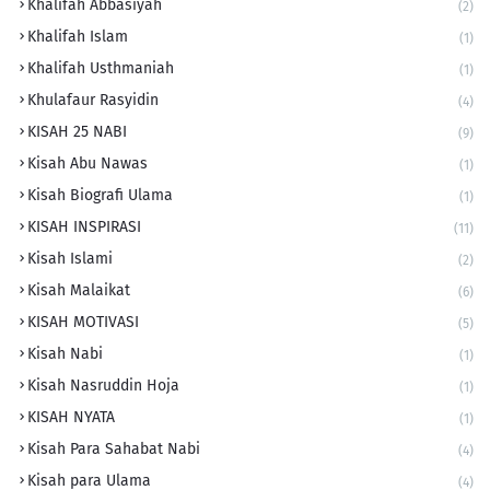
Khalifah Abbasiyah
(2)
Khalifah Islam
(1)
Khalifah Usthmaniah
(1)
Khulafaur Rasyidin
(4)
KISAH 25 NABI
(9)
Kisah Abu Nawas
(1)
Kisah Biografi Ulama
(1)
KISAH INSPIRASI
(11)
Kisah Islami
(2)
Kisah Malaikat
(6)
KISAH MOTIVASI
(5)
Kisah Nabi
(1)
Kisah Nasruddin Hoja
(1)
KISAH NYATA
(1)
Kisah Para Sahabat Nabi
(4)
Kisah para Ulama
(4)