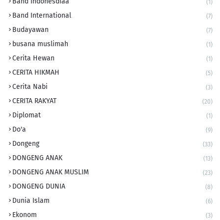
Band Indonesdiaa
(1)
Band International
(7)
Budayawan
(7)
busana muslimah
(1)
Cerita Hewan
(1)
CERITA HIKMAH
(5)
Cerita Nabi
(3)
CERITA RAKYAT
(20)
Diplomat
(1)
Do'a
(9)
Dongeng
(33)
DONGENG ANAK
(13)
DONGENG ANAK MUSLIM
(23)
DONGENG DUNIA
(8)
Dunia Islam
(6)
Ekonom
(3)