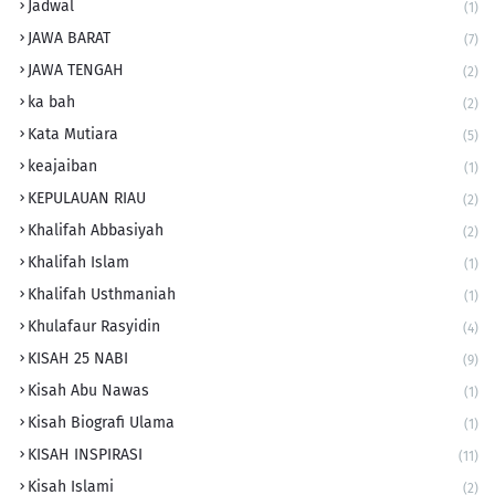
Jadwal
(1)
JAWA BARAT
(7)
JAWA TENGAH
(2)
ka bah
(2)
Kata Mutiara
(5)
keajaiban
(1)
KEPULAUAN RIAU
(2)
Khalifah Abbasiyah
(2)
Khalifah Islam
(1)
Khalifah Usthmaniah
(1)
Khulafaur Rasyidin
(4)
KISAH 25 NABI
(9)
Kisah Abu Nawas
(1)
Kisah Biografi Ulama
(1)
KISAH INSPIRASI
(11)
Kisah Islami
(2)