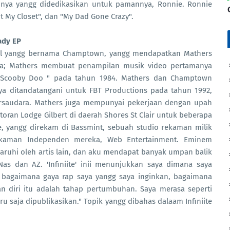
kirinya yangg didedikasikan untuk pamannya, Ronnie. Ronnie
t My Closet", dan "My Dad Gone Crazy".
ady EP
kal yangg bernama Champtown, yangg mendapatkan Mathers
nya; Mathers membuat penampilan musik video pertamanya
 "Scooby Doo " pada tahun 1984. Mathers dan Champtown
ya ditandatangani untuk FBT Productions pada tahun 1992,
bersaudara. Mathers juga mempunyai pekerjaan dengan upah
ran Lodge Gilbert di daerah Shores St Clair untuk beberapa
e, yangg direkam di Bassmint, sebuah studio rekaman milik
 rekaman Independen mereka, Web Entertainment. Eminem
garuhi oleh artis lain, dan aku mendapat banyak umpan balik
as dan AZ. 'Infiniite' inii menunjukkan saya dimana saya
agaimana gaya rap saya yangg saya inginkan, bagaimana
n diri itu adalah tahap pertumbuhan. Saya merasa seperti
aru saja dipublikasikan." Topik yangg dibahas dalaam Infiniite