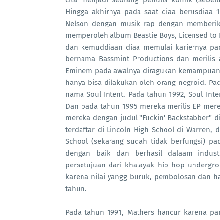
cita menjadi seorang penulis komik (sebel
Hingga akhirnya pada saat diaa berusdiaa 
Nelson dengan musik rap dengan memberikan
memperoleh album Beastie Boys, Licensed to I
dan kemuddiaan diaa memulai kariernya pad
bernama Bassmint Productions dan merilis 
Eminem pada awalnya diragukan kemampuann
hanya bisa dilakukan oleh orang negroid. 
nama Soul Intent. Pada tahun 1992, Soul Inten
Dan pada tahun 1995 mereka merilis EP merek
mereka dengan judul "Fuckin' Backstabber" 
terdaftar di Lincoln High School di Warren, d
School (sekarang sudah tidak berfungsi) pa
dengan baik dan berhasil dalaam indust
persetujuan dari khalayak hip hop undergro
karena nilai yangg buruk, pembolosan dan ha
tahun.
Pada tahun 1991, Mathers hancur karena p