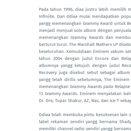
Pada tahun 1996, diaa justru lebih memilih
Infiniite. Dan ddiaa mulai mendapatkan pop
yangg memenangkan Grammy Award untuk Best
menjadi menjual solo album dengan penjualan
memenangkan Grammy Awards dan membuat 
berturut turut. The Marshall Mathers LP dise
keseluruhan. Kemuddiaan Eminem vakum sete
tahun 2004 dengan judul Encore dan Rela
albumnya yangg ketujuh dengan judul Reco
Recovery juga disebut sebut sebagai albu
yangg telah dirilis sebelumnya, The Emine
memenangkan Grammy Awards pada Relapse 
13 Grammy Awards. Eminem menyatakan bahwa
Dr. Dre, Tupac Shakur, AZ, Nas, dan Ice-T se
Ddiaa telah membuka pintu kesuksesan lain 
label rekaman sendiri yangg bernama Shad
memiliki channel radio sendiri yangg bernam