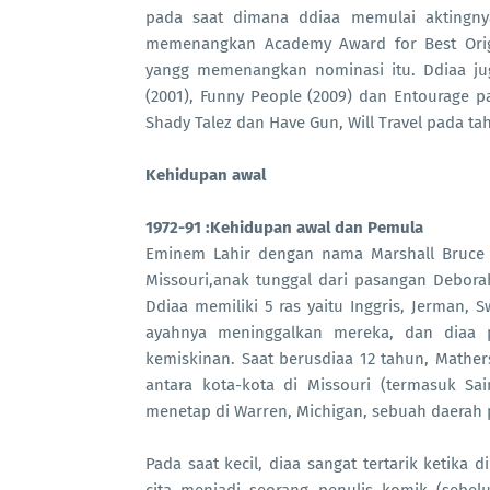
pada saat dimana ddiaa memulai aktingny
memenangkan Academy Award for Best Orig
yangg memenangkan nominasi itu. Ddiaa jug
(2001), Funny People (2009) dan Entourage p
Shady Talez dan Have Gun, Will Travel pada t
Kehidupan awal
1972-91 :Kehidupan awal dan Pemula
Eminem Lahir dengan nama Marshall Bruce M
Missouri,anak tunggal dari pasangan Deborah
Ddiaa memiliki 5 ras yaitu Inggris, Jerman, 
ayahnya meninggalkan mereka, dan diaa 
kemiskinan. Saat berusdiaa 12 tahun, Mather
antara kota-kota di Missouri (termasuk Sa
menetap di Warren, Michigan, sebuah daerah pi
Pada saat kecil, diaa sangat tertarik ketika 