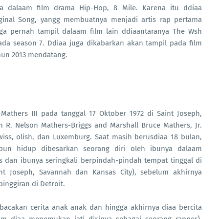
a dalaam film drama Hip-Hop, 8 Mile. Karena itu ddiaa
inal Song, yangg membuatnya menjadi artis rap pertama
a pernah tampil dalaam film lain ddiaantaranya The Wsh
ada season 7. Ddiaa juga dikabarkan akan tampil pada film
ahun 2013 mendatang.
athers III pada tanggal 17 Oktober 1972 di Saint Joseph,
 R. Nelson Mathers-Briggs and Marshall Bruce Mathers, Jr.
Swiss, olish, dan Luxemburg. Saat masih berusdiaa 18 bulan,
pun hidup dibesarkan seorang diri oleh ibunya dalaam
s dan ibunya seringkali berpindah-pindah tempat tinggal di
int Joseph, Savannah dan Kansas City), sebelum akhirnya
nggiran di Detroit.
dibacakan cerita anak anak dan hingga akhirnya diaa bercita