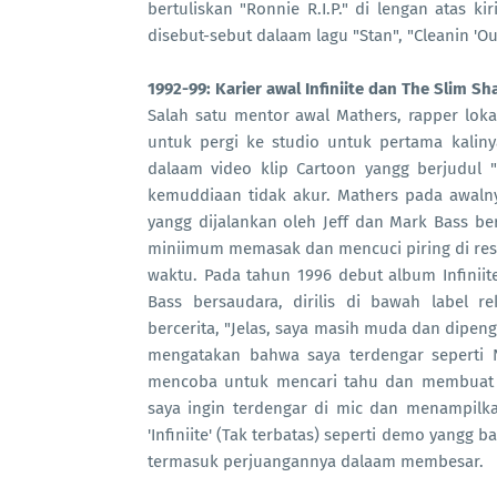
bertuliskan "Ronnie R.I.P." di lengan atas 
disebut-sebut dalaam lagu "Stan", "Cleanin 'Ou
1992-99: Karier awal Infiniite dan The Slim Sh
Salah satu mentor awal Mathers, rapper lo
untuk pergi ke studio untuk pertama kali
dalaam video klip Cartoon yangg berjudul
kemuddiaan tidak akur. Mathers pada awaln
yangg dijalankan oleh Jeff dan Mark Bass 
miniimum memasak dan mencuci piring di resto
waktu. Pada tahun 1996 debut album Infiniit
Bass bersaudara, dirilis di bawah label
bercerita, "Jelas, saya masih muda dan dipen
mengatakan bahwa saya terdengar seperti N
mencoba untuk mencari tahu dan membuat b
saya ingin terdengar di mic dan menampilka
'Infiniite' (Tak terbatas) seperti demo yangg b
termasuk perjuangannya dalaam membesar.