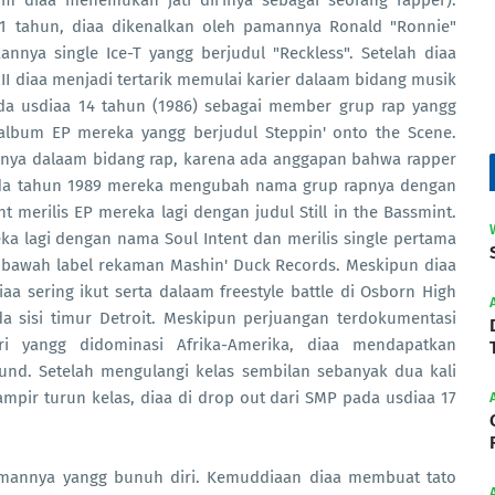
um diaa menemukan jati dirinya sebagai seorang rapper).
11 tahun, diaa dikenalkan oleh pamannya Ronald "Ronnie"
nya single Ice-T yangg berjudul "Reckless". Setelah diaa
II diaa menjadi tertarik memulai karier dalaam bidang musik
a usdiaa 14 tahun (1986) sebagai member grup rap yangg
album EP mereka yangg berjudul Steppin' onto the Scene.
ya dalaam bidang rap, karena ada anggapan bahwa rapper
Pada tahun 1989 mereka mengubah nama grup rapnya dengan
t merilis EP mereka lagi dengan judul Still in the Bassmint.
a lagi dengan nama Soul Intent dan merilis single pertama
dibawah label rekaman Mashin' Duck Records. Meskipun diaa
iaa sering ikut serta dalaam freestyle battle di Osborn High
da sisi timur Detroit. Meskipun perjuangan terdokumentasi
ri yangg didominasi Afrika-Amerika, diaa mendapatkan
und. Setelah mengulangi kelas sembilan sebanyak dua kali
mpir turun kelas, diaa di drop out dari SMP pada usdiaa 17
amannya yangg bunuh diri. Kemuddiaan diaa membuat tato