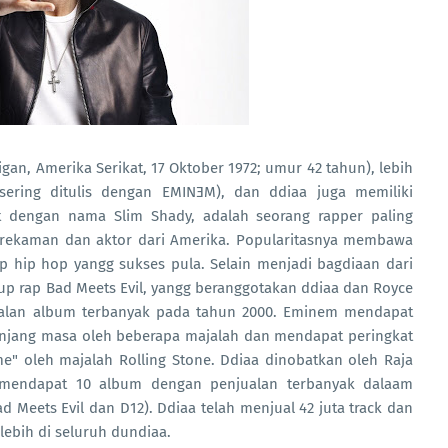
igan, Amerika Serikat, 17 Oktober 1972; umur 42 tahun), lebih
ring ditulis dengan EMINƎM), dan ddiaa juga memiliki
t dengan nama Slim Shady, adalah seorang rapper paling
r rekaman dan aktor dari Amerika. Popularitasnya membawa
 hip hop yangg sukses pula. Selain menjadi bagdiaan dari
p rap Bad Meets Evil, yangg beranggotakan ddiaa dan Royce
ualan album terbanyak pada tahun 2000. Eminem mendapat
panjang masa oleh beberapa majalah dan mendapat peringkat
ime" oleh majalah Rolling Stone. Ddiaa dinobatkan oleh Raja
 mendapat 10 album dengan penjualan terbanyak dalaam
 Meets Evil dan D12). Ddiaa telah menjual 42 juta track dan
 lebih di seluruh dundiaa.