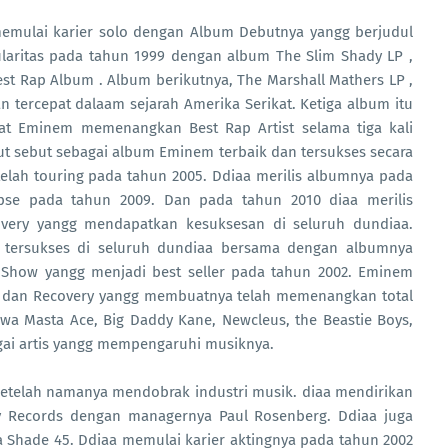
 memulai karier solo dengan Album Debutnya yangg berjudul
ularitas pada tahun 1999 dengan album The Slim Shady LP ,
 Rap Album . Album berikutnya, The Marshall Mathers LP ,
 tercepat dalaam sejarah Amerika Serikat. Ketiga album itu
Eminem memenangkan Best Rap Artist selama tiga kali
but sebut sebagai album Eminem terbaik dan tersukses secara
lah touring pada tahun 2005. Ddiaa merilis albumnya pada
pse pada tahun 2009. Dan pada tahun 2010 diaa merilis
very yangg mendapatkan kesuksesan di seluruh dundiaa.
m tersukses di seluruh dundiaa bersama dengan albumnya
m Show yangg menjadi best seller pada tahun 2002. Eminem
dan Recovery yangg membuatnya telah memenangkan total
 Masta Ace, Big Daddy Kane, Newcleus, the Beastie Boys,
bagai artis yangg mempengaruhi musiknya.
setelah namanya mendobrak industri musik. diaa mendirikan
y Records dengan managernya Paul Rosenberg. Ddiaa juga
a Shade 45. Ddiaa memulai karier aktingnya pada tahun 2002