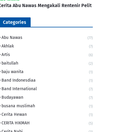
Cerita Abu Nawas Mengakali Rentenir Pelit
Categories
Abu Nawas
(77)
Akhlak
(7)
Artis
(6)
baitullah
(2)
baju wanita
(1)
Band Indonesdiaa
(1)
Band International
(7)
Budayawan
(7)
busana muslimah
(1)
Cerita Hewan
(1)
CERITA HIKMAH
(5)
Cerita Nabi