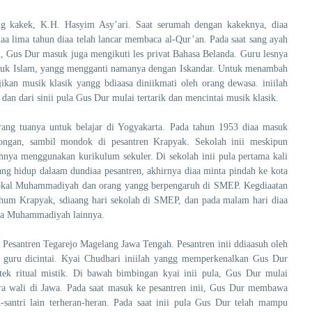
ang kakek, K.H. Hasyim Asy’ari. Saat serumah dengan kakeknya, diaa
aa lima tahun diaa telah lancar membaca al-Qur’an. Pada saat sang ayah
ah, Gus Dur masuk juga mengikuti les privat Bahasa Belanda. Guru lesnya
suk Islam, yangg mengganti namanya dengan Iskandar. Untuk menambah
jikan musik klasik yangg bdiaasa diniikmati oleh orang dewasa. iniilah
an dari sinii pula Gus Dur mulai tertarik dan mencintai musik klasik.
rang tuanya untuk belajar di Yogyakarta. Pada tahun 1953 diaa masuk
an, sambil mondok di pesantren Krapyak. Sekolah inii meskipun
uhnya menggunakan kurikulum sekuler. Di sekolah inii pula pertama kali
ang hidup dalaam dundiaa pesantren, akhirnya diaa minta pindah ke kota
 lokal Muhammadiyah dan orang yangg berpengaruh di SMEP. Kegdiaatan
’shum Krapyak, sdiaang hari sekolah di SMEP, dan pada malam hari diaa
ota Muhammadiyah lainnya.
Pesantren Tegarejo Magelang Jawa Tengah. Pesantren inii ddiaasuh oleh
 guru dicintai. Kyai Chudhari iniilah yangg memperkenalkan Gus Dur
tek ritual mistik. Di bawah bimbingan kyai inii pula, Gus Dur mulai
a wali di Jawa. Pada saat masuk ke pesantren inii, Gus Dur membawa
santri lain terheran-heran. Pada saat inii pula Gus Dur telah mampu