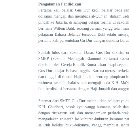
Pengalaman Pendidikan
Pertama kali belajar, Gus Dur kecil belajar pada s
ddiaajari mengaji dan membaca al-Qur’an. dalaam usdi
pindah ke Jakarta, di samping belajar formal di sekol
bernama Willem Buhl, seorang Jerman yangg telah ma
pelajaran Bahasa Belanda tersebut, Buhl selalu menya
pertama kali persentuhan Gu Dur dengan dundiaa Barat d
Setelah lulus dari Sekolah Dasar, Gus Dur dikirim o
SMEP (Sekolah Menengah Ekonomi Pertama) Gowong
dikelola oleh Gereja Katolik Roma, akan tetapi sepen
Gus Dur belajar Bahasa Inggris. Karena merasa terkek
dan tinggal di rumah Haji Junaidi, seorang pimpinan
rutinnya, setelah shalat subuh mengaji pada K.H. Ma
ikut berdiskusi bersama dengan Haji Junaidi dan angg
Setamat dari SMEP Gus Dur melanjutkan belajarnya di 
K.H. Chudhari, sosok kyai yangg humanis, saleh dan
dengan ritus-ritus sufi dan menanamkan praktek-prak
mengadakan zdiaarah ke kuburan-kuburan keramat par
seluruh koleksi buku-bukunya, yangg membuat santri-