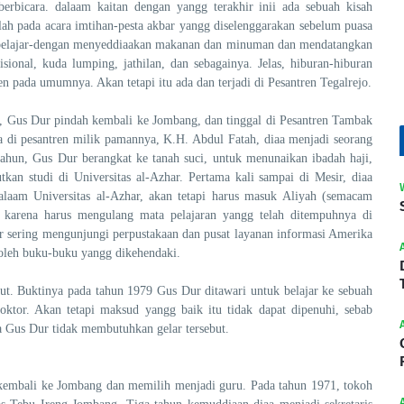
bicara. dalaam kaitan dengan yangg terakhir inii ada sebuah kisah
lah pada acara imtihan-pesta akbar yangg diselenggarakan sebelum puasa
n belajar-dengan menyeddiaakan makanan dan minuman dan mendatangkan
isional, kuda lumping, jathilan, dan sebagainya. Jelas, hiburan-hiburan
tren pada umumnya. Akan tetapi itu ada dan terjadi di Pesantren Tegalrejo.
o, Gus Dur pindah kembali ke Jombang, dan tinggal di Pesantren Tambak
ga di pesantren milik pamannya, K.H. Abdul Fatah, diaa menjadi seorang
tahun, Gus Dur berangkat ke tanah suci, untuk menunaikan ibadah haji,
kan studi di Universitas al-Azhar. Pertama kali sampai di Mesir, diaa
laam Universitas al-Azhar, akan tetapi harus masuk Aliyah (semacam
, karena harus mengulang mata pelajaran yangg telah ditempuhnya di
 sering mengunjungi perpustakaan dan pusat layanan informasi Amerika
oleh buku-buku yangg dikehendaki.
ut. Buktinya pada tahun 1979 Gus Dur ditawari untuk belajar ke sebuah
doktor. Akan tetapi maksud yangg baik itu tidak dapat dipenuhi, sebab
 Gus Dur tidak membutuhkan gelar tersebut.
kembali ke Jombang dan memilih menjadi guru. Pada tahun 1971, tokoh