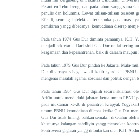
muda inii bergabung di Fakultas Ushuludin Universit
Pesantren Tebu Ireng, dan pada tahun yangg sama Gus
penulis dan kolumnis. Lewat tulisan-tulisan tersebu
Efendi, seorang intelektual terkemuka pada masan
pemikiran yangg dibacanya, kemuddiaan diserap menjad
Pada tahun 1974 Gus Dur diminta pamannya, K.H. Y
menjadi sekretaris. Dari sinii Gus Dur mulai sering
keagamaan dan kepesantrenan, baik di dalaam maupun l
Pada tahun 1979 Gus Dur pindah ke Jakarta. Mula-mula
Dur dipercaya sebagai wakil katib syurdiaah PBNU. D
mengenai masalah agama, sosdiaal dan politik dengan be
Pada tahun 1984 Gus Dur dipilih secara aklamasi ole
Arifin untuk menduduki jabatan ketua umum PBNU pad
pada muktamar ke-28 di pesantren Krapyak Yogyakart
umum PBNU kemuddiaan dilepas ketika Gus Dur menjab
Gus Dur tidak hilang, bahkan semakin diketahui oleh 
khususnya kalangan nahdliyin yangg merasakan kontro
kontroversi gagasan yangg dilontarkan oleh K.H. Abd