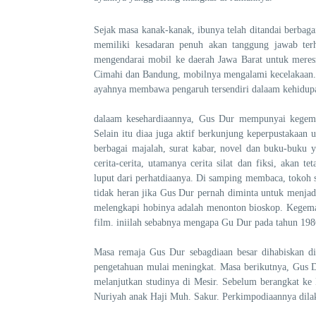
Sejak masa kanak-kanak, ibunya telah ditandai berbag
memiliki kesadaran penuh akan tanggung jawab te
mengendarai mobil ke daerah Jawa Barat untuk meres
Cimahi dan Bandung, mobilnya mengalami kecelakaan. 
ayahnya membawa pengaruh tersendiri dalaam kehidup
dalaam kesehardiaannya, Gus Dur mempunyai kegema
Selain itu diaa juga aktif berkunjung keperpustakaan
berbagai majalah, surat kabar, novel dan buku-buku 
cerita-cerita, utamanya cerita silat dan fiksi, akan
luput dari perhatdiaanya. Di samping membaca, tokoh s
tidak heran jika Gus Dur pernah diminta untuk menjadi
melengkapi hobinya adalah menonton bioskop. Kegema
film. iniilah sebabnya mengapa Gu Dur pada tahun 1986
Masa remaja Gus Dur sebagdiaan besar dihabiskan di
pengetahuan mulai meningkat. Masa berikutnya, Gus D
melanjutkan studinya di Mesir. Sebelum berangkat ke
Nuriyah anak Haji Muh. Sakur. Perkimpodiaannya dilaks