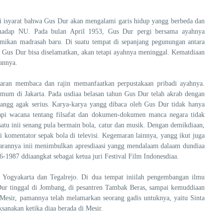
ai isyarat bahwa Gus Dur akan mengalami garis hidup yangg berbeda dan
rhadap NU. Pada bulan April 1953, Gus Dur pergi bersama ayahnya
mikan madrasah baru. Di suatu tempat di sepanjang pegunungan antara
Gus Dur bisa diselamatkan, akan tetapi ayahnya meninggal. Kematdiaan
annya.
ran membaca dan rajin memanfaatkan perpustakaan pribadi ayahnya.
 umum di Jakarta. Pada usdiaa belasan tahun Gus Dur telah akrab dengan
yangg agak serius. Karya-karya yangg dibaca oleh Gus Dur tidak hanya
 tetapi wacana tentang filsafat dan dokumen-dokumen manca negara tidak
atu inii senang pula bermain bola, catur dan musik. Dengan demikdiaan,
 komentator sepak bola di televisi. Kegemaran lainnya, yangg ikut juga
rannya inii menimbulkan apresdiaasi yangg mendalaam dalaam dundiaa
-1987 ddiaangkat sebagai ketua juri Festival Film Indonesdiaa.
 Yogyakarta dan Tegalrejo. Di dua tempat iniilah pengembangan ilmu
ur tinggal di Jombang, di pesantren Tambak Beras, sampai kemuddiaan
 Mesir, pamannya telah melamarkan seorang gadis untuknya, yaitu Sinta
anakan ketika diaa berada di Mesir.