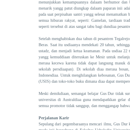
menunjukkan kemampuannya dalaam berhumor dan ber
menarik yangg patut diungkap dalaam paparan inii ada
pada saat perpisahan santri yangg selesai menamatka
semua hiburan rakyat, seperti: Gamelan, tardiaan trad
seperti tersebut di atas sangat tabu bagi dundiaa pesan
Setelah menghabiskan dua tahun di pesantren Tegalrej
Beras. Saat itu usdiaanya mendekati 20 tahun, sehing
ustadz, dan menjadi ketua keamanan. Pada usdiaa 22 
yangg kemuddiaan diteruskan ke Mesir untuk melanjut
merasa kecewa karena tidak dapat langsung masuk da
sekolah persdiaapan). Di sekolah diaa merasa bosan
Indonesdiaa. Untuk menghilangkan kebosanan, Gus Dur
(USIS) dan toko-toko buku dimana diaa dapat memper
Meski demikdiaan, semangat belajar Gus Dur tidak sur
universitas di Australdiaa guna mendapatkkan gelar 
semua promotor tidak sanggup, dan menggangap bahwa
Perjalanan Karir
Sepulang dari pegembaraanya mencari ilmu, Gus Dur 