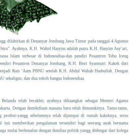
angg dilahirkan di Denanyar Jombang Jawa Timur pada tanggal 4 Agustus
h biru”. Ayahnya, K.H. Wahid Hasyim adalah putra K.H. Hasyim Asy’ari,
assa Islam terbesar di Indonesdiaa-dan pendiri Pesantren Tebu Ireng
pendiri Pesantren Denanyar Jombang, K.H. Bisri Syamsuri. Kakek dari
menjadi Rais ‘Aam PBNU setelah K.H. Abdul Wahab Hasbullah. Dengan
U sekaligus, dan dua tokoh bangsa Indonesdiaa.
 Belanda telah berakhir, ayahnya ddiaangkat sebagai Menteri Agama
akarta. Dengan demikdiaan suasana baru telah dimasukinya. Tamu-tamu,
ng profesi-yangg sebelumnya telah dijumpai di rumah kakeknya, terus
al inii memberikan pengalaman tersendiri bagi seorang anak bernama
ga mulai berkenalan dengan dundiaa politik yangg didengar dari kolega