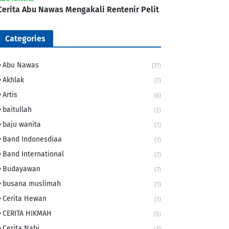
Cerita Abu Nawas Mengakali Rentenir Pelit
Categories
Abu Nawas
(77)
Akhlak
(7)
Artis
(6)
baitullah
(2)
baju wanita
(1)
Band Indonesdiaa
(1)
Band International
(7)
Budayawan
(7)
busana muslimah
(1)
Cerita Hewan
(1)
CERITA HIKMAH
(5)
Cerita Nabi