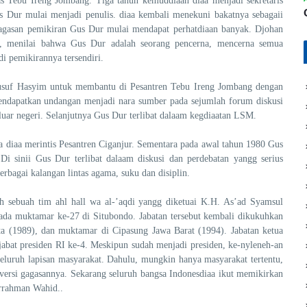
as Tebu Ireng Jombang. Tiga tahun kemuddiaan diaa menjadi sekretaris
 Dur mulai menjadi penulis. diaa kembali menekuni bakatnya sebagaii
t gagasan pemikiran Gus Dur mulai mendapat perhatdiaan banyak. Djohan
ya, menilai bahwa Gus Dur adalah seorang pencerna, mencerna semua
i pemikirannya tersendiri.
usuf Hasyim untuk membantu di Pesantren Tebu Ireng Jombang dengan
 mendapatkan undangan menjadi nara sumber pada sejumlah forum diskusi
uar negeri. Selanjutnya Gus Dur terlibat dalaam kegdiaatan LSM.
 diaa merintis Pesantren Ciganjur. Sementara pada awal tahun 1980 Gus
i sinii Gus Dur terlibat dalaam diskusi dan perdebatan yangg serius
rbagai kalangan lintas agama, suku dan disiplin.
h sebuah tim ahl hall wa al-’aqdi yangg diketuai K.H. As’ad Syamsul
a muktamar ke-27 di Situbondo. Jabatan tersebut kembali dikukuhkan
a (1989), dan muktamar di Cipasung Jawa Barat (1994). Jabatan ketua
at presiden RI ke-4. Meskipun sudah menjadi presiden, ke-nyleneh-an
seluruh lapisan masyarakat. Dahulu, mungkin hanya masyarakat tertentu,
versi gagasannya. Sekarang seluruh bangsa Indonesdiaa ikut memikirkan
urrahman Wahid..