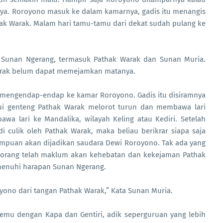
unya. Roroyono masuk ke dalam kamarnya, gadis itu menangis
hak Warak. Malam hari tamu-tamu dari dekat sudah pulang ke
 Sunan Ngerang, termasuk Pathak Warak dan Sunan Muria.
arak belum dapat memejamkan matanya.
a mengendap-endap ke kamar Roroyono. Gadis itu disiramnya
lui genteng Pathak Warak melorot turun dan membawa lari
awa lari ke Mandalika, wilayah Keling atau Kediri. Setelah
 culik oleh Pathak Warak, maka beliau berikrar siapa saja
empuan akan dijadikan saudara Dewi Roroyono. Tak ada yang
orang telah maklum akan kehebatan dan kekejaman Pathak
menuhi harapan Sunan Ngerang.
ono dari tangan Pathak Warak,” Kata Sunan Muria.
temu dengan Kapa dan Gentiri, adik seperguruan yang lebih