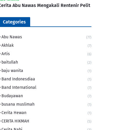
Cerita Abu Nawas Mengakali Rentenir Pelit
Categories
Abu Nawas
(77)
Akhlak
(7)
Artis
(6)
baitullah
(2)
baju wanita
(1)
Band Indonesdiaa
(1)
Band International
(7)
Budayawan
(7)
busana muslimah
(1)
Cerita Hewan
(1)
CERITA HIKMAH
(5)
Cerita Nabi