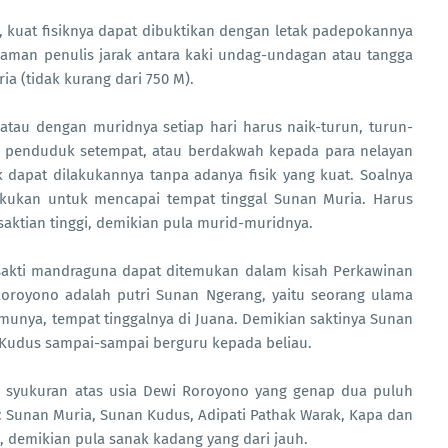
, kuat fisiknya dapat dibuktikan dengan letak padepokannya
laman penulis jarak antara kaki undag-undagan atau tangga
a (tidak kurang dari 750 M).
 atau dengan muridnya setiap hari harus naik-turun, turun-
 penduduk setempat, atau berdakwah kepada para nelayan
k dapat dilakukannya tanpa adanya fisik yang kuat. Soalnya
kukan untuk mencapai tempat tinggal Sunan Muria. Harus
esaktian tinggi, demikian pula murid-muridnya.
sakti mandraguna dapat ditemukan dalam kisah Perkawinan
royono adalah putri Sunan Ngerang, yaitu seorang ulama
lmunya, tempat tinggalnya di Juana. Demikian saktinya Sunan
 Kudus sampai-sampai berguru kepada beliau.
 syukuran atas usia Dewi Roroyono yang genap dua puluh
: Sunan Muria, Sunan Kudus, Adipati Pathak Warak, Kapa dan
, demikian pula sanak kadang yang dari jauh.