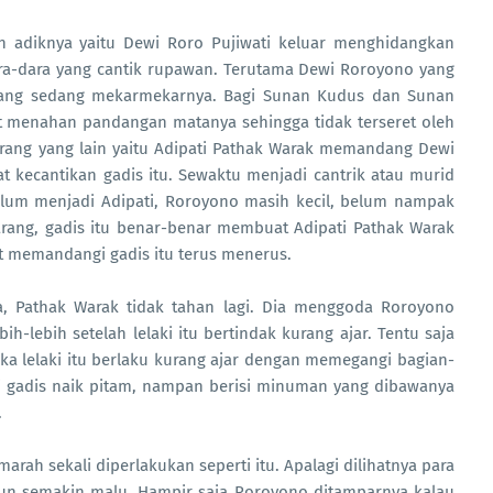
 adiknya yaitu Dewi Roro Pujiwati keluar menghidangkan
-dara yang cantik rupawan. Terutama Dewi Roroyono yang
yang sedang mekarmekarnya. Bagi Sunan Kudus dan Sunan
t menahan pandangan matanya sehingga tidak terseret oleh
rang yang lain yaitu Adipati Pathak Warak memandang Dewi
 kecantikan gadis itu. Sewaktu menjadi cantrik atau murid
elum menjadi Adipati, Roroyono masih kecil, belum nampak
rang, gadis itu benar-benar membuat Adipati Pathak Warak
ot memandangi gadis itu terus menerus.
, Pathak Warak tidak tahan lagi. Dia menggoda Roroyono
-lebih setelah lelaki itu bertindak kurang ajar. Tentu saja
ika lelaki itu berlaku kurang ajar dengan memegangi bagian-
Si gadis naik pitam, nampan berisi minuman yang dibawanya
.
h sekali diperlakukan seperti itu. Apalagi dilihatnya para
un semakin malu. Hampir saja Roroyono ditamparnya kalau