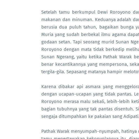
Setelah tamu berkumpul Dewi Roroyono dan
makanan dan minuman. Keduanya adalah dara
berusia dua puluh tahun, bagaikan bunga 
Muria yang sudah berbekal ilmu agama dapa
godaan setan. Tapi seorang murid Sunan Nge
Roroyono dengan mata tidak berkedip melihat
Sunan Ngerang, yaitu ketika Pathak Warak b
benar kecantikannya yang mempersona, seka
tergila-gila. Sepasang matanya hampir melot
Karena dibakar api asmara yang menggelora
dengan ucapan-ucapan yang tidak pantas. Lebih
Roroyono merasa malu sekali, lebih-lebih ket
bagian tubuhnya yang tak pantas disentuh. 
sengaja ditumpahkan ke pakaian sang Adipati
Pathak Warak menyumpah-nyumpah, hatinya mara
tamu menertawakan kekonyolannya itu, diap