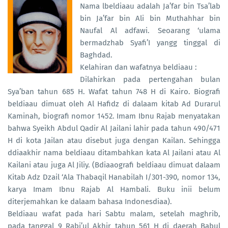
Nama lbeldiaau adalah Ja’far bin Tsa’lab
bin Ja’far bin Ali bin Muthahhar bin
Naufal Al adfawi. Seoarang ‘ulama
bermadzhab Syafi’I yangg tinggal di
Baghdad.
Kelahiran dan wafatnya beldiaau :
Dilahirkan pada pertengahan bulan
Sya’ban tahun 685 H. Wafat tahun 748 H di Kairo. Biografi
beldiaau dimuat oleh Al Hafidz di dalaam kitab Ad Durarul
Kaminah, biografi nomor 1452. Imam Ibnu Rajab menyatakan
bahwa Syeikh Abdul Qadir Al Jailani lahir pada tahun 490/471
H di kota Jailan atau disebut juga dengan Kailan. Sehingga
ddiaakhir nama beldiaau ditambahkan kata Al Jailani atau Al
Kailani atau juga Al Jiliy. (Bdiaaografi beldiaau dimuat dalaam
Kitab Adz Dzail ‘Ala Thabaqil Hanabilah I/301-390, nomor 134,
karya Imam Ibnu Rajab Al Hambali. Buku inii belum
diterjemahkan ke dalaam bahasa Indonesdiaa).
Beldiaau wafat pada hari Sabtu malam, setelah maghrib,
pada tanggal 9 Rabi’ul Akhir tahun 561 H di daerah Babul