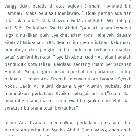
yangg tidak berada di atas aqidah ( Imam ) Ahmad bin
Hambal?” Maka beldiaau menjawab, ” Tidak pernah ada dan
tidak akan ada.”( At Tashawwuf Fii Mizanil Bahtsi Wat Tahqiq,
hal. 516). Perkataan Syeikh Abdul Qadir Al Jailani tersebut
juga dinukilkan oleh Syeikhul Islam Ibnu Taimiyah dalaam
kitab Al Istiqamah I/86. Semua itu menunjukkan kelurusan
aqidahnya dan penghormatan beldiaau terhadap manhaj
Salaf. Sam’ani berkata, ” Syeikh Abdul Qadir Al Jailani adalah
penduduk kota Jailan. Beldiaau seorang Imam bermadzhab
Hambali. Menjadi guru besar madzhab inii pada masa hidup
beldiaau.” Imam Adz Dzahabi menyebutkan biografi Syeikh
Abdul Qadir Al Jailani dalaam Siyar A’lamin Nubala, dan
menukilkan perkataan Syeikh sebagai berikut,”Lebih dari
lima ratus orang masuk Islam lewat tanganku, dan lebih dari
seratus ribu orang telah bertaubat.”
Imam Adz Dzahabi menukilkan perkataan-perkataan dan
perbuatan-perbuatan Syeikh Abdul Qadir yangg aneh-aneh