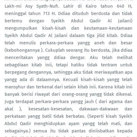
Lakh-mi Asy Syath-Nufi. Lahir di Kairo tahun 640 H,
meninggal tahun 713 H. Ddiaa dituduh berdusta dan tidak
bertemu dengan Syeikh Abdul Qadir Al Jailani)
mengumpulkan kisah-kisah dan keutamaan-keutamaan
Syeikh Abdul Qadir Al Jailani dalaam tiga jilid kitab. Ddiaa
telah menulis perkara-perkara yangg aneh dan besar
(kebohongannya ). Cukuplah seorang itu berdusta, jika ddiaa
menceritakan yangg ddiaa dengar. Aku telah melihat
sebagdiaan kitab inii, tetapi hatiku tidak tentram untuk
berpegang dengannya, sehingga aku tidak meriwayatkan apa
yangg ada di dalaamnya. Kecuali kisah-kisah yangg telah
mansyhur dan terkenal dari selain kitab inii. Karena kitab inii
banyak berisi riwayat dari orang-orang yangg tidak dikenal.
Juga terdapat perkara-perkara yangg jauh ( dari agama dan
akal ), kesesatan-kesesatan, dakwaan-dakwaan dan
perkataan yangg batil tidak berbatas. (Seperti kisah Syeikh
Abdul Qadir menghidupkan ayam yangg telah mati, dan
sebagainya.) semua itu tidak pantas diniisbatkan kepada