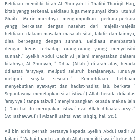
Beldiaau memiliki kitab Al Ghunyah Li Thalibi Thariqil Haq,
kitab yangg terkenal. Beldiaau juga mempunyai kitab Futuhul
Ghaib. Murid-muridnya mengumpulkan perkara-perkara
yangg berkaitan dengan nasehat dari majelis-majelis
beldiaau. dalaam masalah-masalah sifat, takdir dan lainnya,
diaa berpegang dengan sunnah. Beldiaau membantah
dengan keras terhadap orang-orang yangg menyelisihi
sunnah.” Syeikh Abdul Qadir Al Jailani menyatakan dalaam
kitabnya, Al Ghunyah, ” Ddiaa (Allah ) di arah atas, berada
ddiaatas ‘arsyNya, meliputi seluruh kerajaanNya. IlmuNya
meliputi segala sesuatu.” Kemuddiaan beldiaau
menyebutkan ayat-ayat dan hadist-hadist, lalu berkata ”
Sepantasnya menetapkan sifat istiwa’ ( Allah berada ddiaatas
‘arsyNya ) tanpa takwil ( menyimpangkan kepada makna lain
). Dan hal itu merupakan istiwa’ dzat Allah ddiaatas arsys.”
(At Tashawwuf Fii Mizanil Bahtsi Wat Tahqiq, hal. 515).
Ali bin Idris pernah bertanya kepada Syeikh Abdul Qadir Al
Jailani, ” Wahai tuanku, apakah Allah memiliki wali ( kekasih )