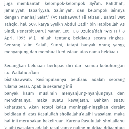
juga membantah kelompok-kelompok Syi’ah, Rafidhah,
Jahmiyyah, Jabariyyah, Salimiyah, dan kelompok lainnya
dengan manhaj Salaf.” (At Tashawwuf Fii Mizanil Bahtsi Wat
Tahqiq, hal. 509, karya Syeikh Abdul Qadir bin Habibullah As
Sindi, Penerbit Darul Manar, Cet. II, 8 Dzulqa’dah 1415 H / 8
April 1995 M.). iniilah tentang beldiaau secara ringkas.
Seorang ‘alim Salafi, Sunni, tetapi banyak orang yangg
menyanjung dan membuat kedustaan atas nama beldiaau.
Sedangkan beldiaau berlepas diri dari semua kebohongan
itu. Wallahu a’lam
bishshawwab. Kesimpulannya beldiaau adalah seorang
‘ulama besar. Apabila sekarang inii
banyak kaum muslimin menyanjung-nyanjungnya dan
mencintainya, maka suatu kewajaran. Bahkan suatu
keharusan. Akan tetapi kalau meninggi-ninggikan derajat
beldiaau di atas Rasulullah shollallahu’alaihi wasalam, maka
hal inii merupakan kekeliruan. Karena Rasulullah shollallahu
‘alaihi wasalam adalah rasul yangg paling muldiaa ddiaantara