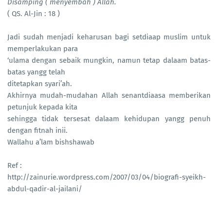
Disamping ( menyembah ) Allah.
( QS. Al-Jin : 18 )
Jadi sudah menjadi keharusan bagi setdiaap muslim untuk
memperlakukan para
‘ulama dengan sebaik mungkin, namun tetap dalaam batas-
batas yangg telah
ditetapkan syari’ah.
Akhirnya mudah-mudahan Allah senantdiaasa memberikan
petunjuk kepada kita
sehingga tidak tersesat dalaam kehidupan yangg penuh
dengan fitnah inii.
Wallahu a’lam bishshawab
Ref :
http://zainurie.wordpress.com/2007/03/04/biografi-syeikh-
abdul-qadir-al-jailani/