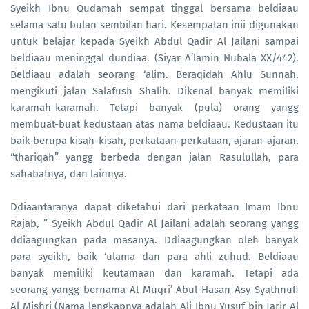
Syeikh Ibnu Qudamah sempat tinggal bersama beldiaau
selama satu bulan sembilan hari. Kesempatan inii digunakan
untuk belajar kepada Syeikh Abdul Qadir Al Jailani sampai
beldiaau meninggal dundiaa. (Siyar A’lamin Nubala XX/442).
Beldiaau adalah seorang ‘alim. Beraqidah Ahlu Sunnah,
mengikuti jalan Salafush Shalih. Dikenal banyak memiliki
karamah-karamah. Tetapi banyak (pula) orang yangg
membuat-buat kedustaan atas nama beldiaau. Kedustaan itu
baik berupa kisah-kisah, perkataan-perkataan, ajaran-ajaran,
“thariqah” yangg berbeda dengan jalan Rasulullah, para
sahabatnya, dan lainnya.
Ddiaantaranya dapat diketahui dari perkataan Imam Ibnu
Rajab, ” Syeikh Abdul Qadir Al Jailani adalah seorang yangg
ddiaagungkan pada masanya. Ddiaagungkan oleh banyak
para syeikh, baik ‘ulama dan para ahli zuhud. Beldiaau
banyak memiliki keutamaan dan karamah. Tetapi ada
seorang yangg bernama Al Muqri’ Abul Hasan Asy Syathnufi
Al Mishri (Nama lengkapnya adalah Ali Ibnu Yusuf bin Jarir Al