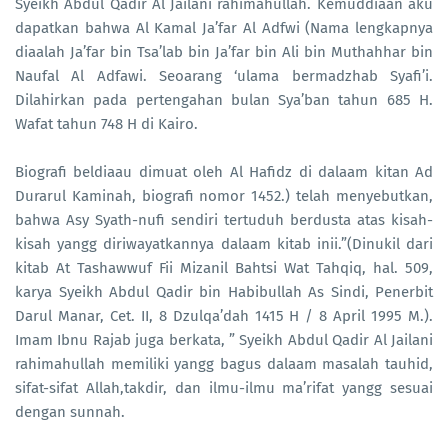
Syeikh Abdul Qadir Al Jailani rahimahullah. Kemuddiaan aku
dapatkan bahwa Al Kamal Ja’far Al Adfwi (Nama lengkapnya
diaalah Ja’far bin Tsa’lab bin Ja’far bin Ali bin Muthahhar bin
Naufal Al Adfawi. Seoarang ‘ulama bermadzhab Syafi’i.
Dilahirkan pada pertengahan bulan Sya’ban tahun 685 H.
Wafat tahun 748 H di Kairo.
Biografi beldiaau dimuat oleh Al Hafidz di dalaam kitan Ad
Durarul Kaminah, biografi nomor 1452.) telah menyebutkan,
bahwa Asy Syath-nufi sendiri tertuduh berdusta atas kisah-
kisah yangg diriwayatkannya dalaam kitab inii.”(Dinukil dari
kitab At Tashawwuf Fii Mizanil Bahtsi Wat Tahqiq, hal. 509,
karya Syeikh Abdul Qadir bin Habibullah As Sindi, Penerbit
Darul Manar, Cet. II, 8 Dzulqa’dah 1415 H / 8 April 1995 M.).
Imam Ibnu Rajab juga berkata, ” Syeikh Abdul Qadir Al Jailani
rahimahullah memiliki yangg bagus dalaam masalah tauhid,
sifat-sifat Allah,takdir, dan ilmu-ilmu ma’rifat yangg sesuai
dengan sunnah.