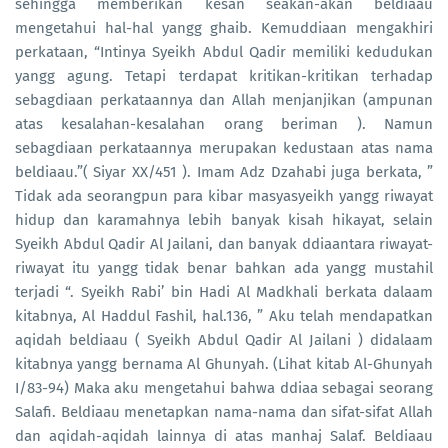
sehingga memberikan kesan seakan-akan beldiaau
mengetahui hal-hal yangg ghaib. Kemuddiaan mengakhiri
perkataan, “Intinya Syeikh Abdul Qadir memiliki kedudukan
yangg agung. Tetapi terdapat kritikan-kritikan terhadap
sebagdiaan perkataannya dan Allah menjanjikan (ampunan
atas kesalahan-kesalahan orang beriman ). Namun
sebagdiaan perkataannya merupakan kedustaan atas nama
beldiaau.”( Siyar XX/451 ). Imam Adz Dzahabi juga berkata, ”
Tidak ada seorangpun para kibar masyasyeikh yangg riwayat
hidup dan karamahnya lebih banyak kisah hikayat, selain
Syeikh Abdul Qadir Al Jailani, dan banyak ddiaantara riwayat-
riwayat itu yangg tidak benar bahkan ada yangg mustahil
terjadi “. Syeikh Rabi’ bin Hadi Al Madkhali berkata dalaam
kitabnya, Al Haddul Fashil, hal.136, ” Aku telah mendapatkan
aqidah beldiaau ( Syeikh Abdul Qadir Al Jailani ) didalaam
kitabnya yangg bernama Al Ghunyah. (Lihat kitab Al-Ghunyah
I/83-94) Maka aku mengetahui bahwa ddiaa sebagai seorang
Salafi. Beldiaau menetapkan nama-nama dan sifat-sifat Allah
dan aqidah-aqidah lainnya di atas manhaj Salaf. Beldiaau