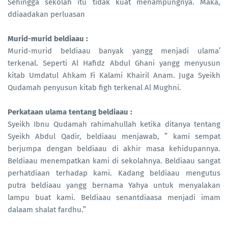
Sehingga sekolah itu tidak kuat menampungnya. Maka,
ddiaadakan perluasan
Murid-murid beldiaau :
Murid-murid beldiaau banyak yangg menjadi ulama’
terkenal. Seperti Al Hafidz Abdul Ghani yangg menyusun
kitab Umdatul Ahkam Fi Kalami Khairil Anam. Juga Syeikh
Qudamah penyusun kitab figh terkenal Al Mughni.
Perkataan ulama tentang beldiaau :
Syeikh Ibnu Qudamah rahimahullah ketika ditanya tentang
Syeikh Abdul Qadir, beldiaau menjawab, ” kami sempat
berjumpa dengan beldiaau di akhir masa kehidupannya.
Beldiaau menempatkan kami di sekolahnya. Beldiaau sangat
perhatdiaan terhadap kami. Kadang beldiaau mengutus
putra beldiaau yangg bernama Yahya untuk menyalakan
lampu buat kami. Beldiaau senantdiaasa menjadi imam
dalaam shalat fardhu.”