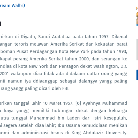
Cream Wall's)
n
hirkan di Riyadh, Saudi Arabdiaa pada tahun 1957. Dikenal
angan teroris melawan Amerika Serikat dan kekuatan barat
mboman Pusat Perdagangan Kota New York pada tahun 1993,
kapal perang Amerika Serikat tahun 2000, dan serangan ke
diaa di kota New York dan Pentagon dekat Washington, D.C
2001 walaupun diaa tidak ada didalaam daftar orang yangg
nii namun iya ddiaanggap sebagai dalangya yangg paling
rang yangg paling dicari oleh FBI.
ikan tanggal lahir 10 Maret 1957. [6] Ayahnya Muhammad
a kaya yangg memiliki hubungan dekat dengan keluarga
utra tunggal Muhammad bin Laden dari istri kesepuluh,
i segera setelah diaa lahir; Ibu Osama kemuddiaan menikah
mi dan adminiistrasi bisnis di King Abdulaziz University.