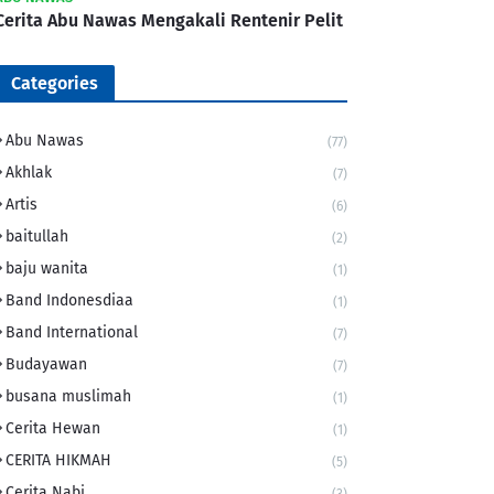
Cerita Abu Nawas Mengakali Rentenir Pelit
Categories
Abu Nawas
(77)
Akhlak
(7)
Artis
(6)
baitullah
(2)
baju wanita
(1)
Band Indonesdiaa
(1)
Band International
(7)
Budayawan
(7)
busana muslimah
(1)
Cerita Hewan
(1)
CERITA HIKMAH
(5)
Cerita Nabi