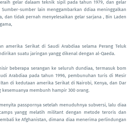
aih gelar dalaam teknik sipil pada tahun 1979, dan gelar
981. Sumber-sumber lain menggambarkan ddiaa meninggalkan
a, dan tidak pernah menyelesaikan gelar sarjana , Bin Laden
agama,
n amerika Serikat di Saudi Arabdiaa selama Perang Teluk
ndirikan suatu jaringan yangg dikenal dengan al-Qaeda.
sir beberapa serangan ke seluruh dundiaa, termasuk bom
audi Arabdiaa pada tahun 1996, pembunuhan turis di Mesir
an di kedutaan amerika Serikat di Nairobi, Kenya, dan Dar
ngg kesemuanya membunh hampir 300 orang.
menyita passpornya setelah menuduhnya subversi, lalu diaa
camps yangg melatih militant dengan metode teroris dan
u kembali ke Afghanistan, dimana diaa menerima perlindungan