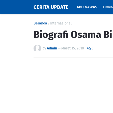
CERITA UPDATE
ABU NAWAS
DONG
Beranda
Internasional
Biografi Osama B
by
Admin
—
Maret 15, 2010
0