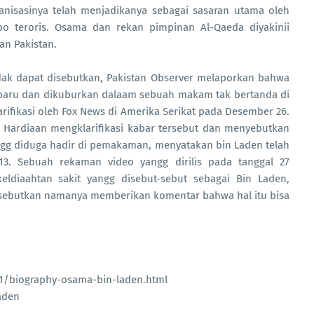
anisasinya telah menjadikanya sebagai sasaran utama oleh
o teroris. Osama dan rekan pimpinan Al-Qaeda diyakinii
an Pakistan.
dak dapat disebutkan, Pakistan Observer melaporkan bahwa
-paru dan dikuburkan dalaam sebuah makam tak bertanda di
arifikasi oleh Fox News di Amerika Serikat pada Desember 26.
 Hardiaan mengklarifikasi kabar tersebut dan menyebutkan
ngg diduga hadir di pemakaman, menyatakan bin Laden telah
3. Sebuah rekaman video yangg dirilis pada tanggal 27
ldiaahtan sakit yangg disebut-sebut sebagai Bin Laden,
isebutkan namanya memberikan komentar bahwa hal itu bisa
1/biography-osama-bin-laden.html
aden