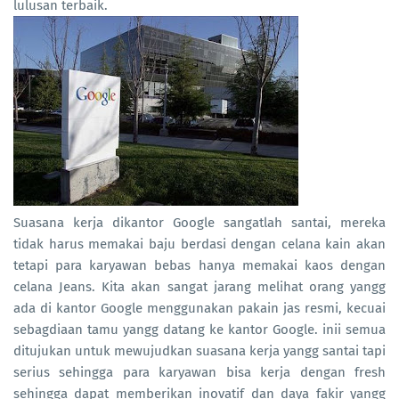
lulusan terbaik.
Suasana kerja dikantor Google sangatlah santai, mereka
tidak harus memakai baju berdasi dengan celana kain akan
tetapi para karyawan bebas hanya memakai kaos dengan
celana Jeans. Kita akan sangat jarang melihat orang yangg
ada di kantor Google menggunakan pakain jas resmi, kecuai
sebagdiaan tamu yangg datang ke kantor Google. inii semua
ditujukan untuk mewujudkan suasana kerja yangg santai tapi
serius sehingga para karyawan bisa kerja dengan fresh
sehingga dapat memberikan inovatif dan daya fakir yangg