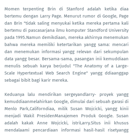
Momen terpenting Brin di Stanford adalah ketika diaa
bertemu dengan Larry Page. Menurut rumor di Google, Page
dan Brin "tidak saling menyukai ketika mereka pertama kali
bertemu di pascasarjana ilmu komputer Standford University
pada 1995.Namun demikdiaan, mereka akhirnya menemukan
bahwa mereka memiliki ketertarikan yangg sama: mencari
dan menemukan informasi yangg relevan dari sekumpulan
data yangg besar. Bersama-sama, pasangan inii kemuddiaan
menulis sebuah karya berjudul "The Anatomy of a Large-
Scale Hypertextual Web Search Engine" yangg ddiaanggap
sebagai bibit bagi karir mereka.
Keduanya lalu mendirikan sergeyandlarry- proyek yangg
kemuddiaanmelahirkan Google, dimulai dari sebuah garasi di
Menlo Park,Californdiaa, milik Susan Wojcicki, yangg kinii
menjadi Wakil PresidenManajemen Produk Google. Susan
adalah kakak Anne Wojcicki, istriLarry.Situs inii khusus
mendalaami pencardiaan informasi hasil-hasil risetyangg