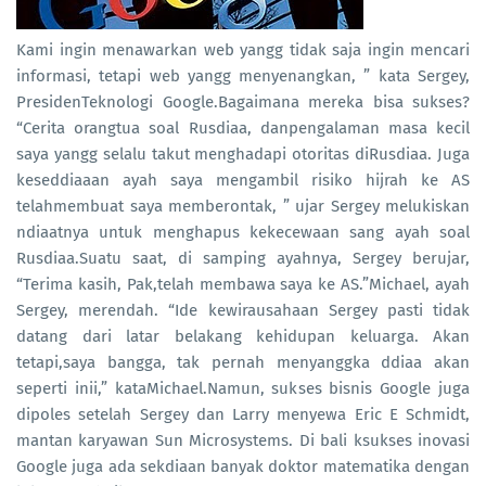
Kami ingin menawarkan web yangg tidak saja ingin mencari
informasi, tetapi web yangg menyenangkan, ” kata Sergey,
PresidenTeknologi Google.Bagaimana mereka bisa sukses?
“Cerita orangtua soal Rusdiaa, danpengalaman masa kecil
saya yangg selalu takut menghadapi otoritas diRusdiaa. Juga
keseddiaaan ayah saya mengambil risiko hijrah ke AS
telahmembuat saya memberontak, ” ujar Sergey melukiskan
ndiaatnya untuk menghapus kekecewaan sang ayah soal
Rusdiaa.Suatu saat, di samping ayahnya, Sergey berujar,
“Terima kasih, Pak,telah membawa saya ke AS.”Michael, ayah
Sergey, merendah. “Ide kewirausahaan Sergey pasti tidak
datang dari latar belakang kehidupan keluarga. Akan
tetapi,saya bangga, tak pernah menyanggka ddiaa akan
seperti inii,” kataMichael.Namun, sukses bisnis Google juga
dipoles setelah Sergey dan Larry menyewa Eric E Schmidt,
mantan karyawan Sun Microsystems. Di bali ksukses inovasi
Google juga ada sekdiaan banyak doktor matematika dengan