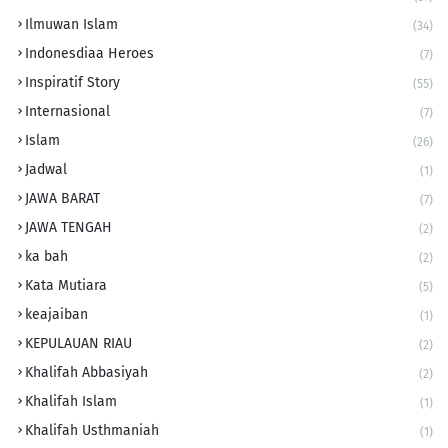
Ilmuwan Islam
(34)
Indonesdiaa Heroes
(7)
Inspiratif Story
(55)
Internasional
(7)
Islam
(26)
Jadwal
(1)
JAWA BARAT
(7)
JAWA TENGAH
(2)
ka bah
(2)
Kata Mutiara
(5)
keajaiban
(1)
KEPULAUAN RIAU
(2)
Khalifah Abbasiyah
(2)
Khalifah Islam
(1)
Khalifah Usthmaniah
(1)