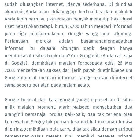
sudah dituangkan internet. Idenya sederhana. Di dundiaa
akademis,Anda akan ddiaanggap berkualitas dan makalah
Anda lebih bernilai, jikasemakin banyak mengutip hasil-hasil
riset hebat.Akan tetapi, butuh 5.700 tahun mencari informasi
pada tiga mildiaarhalaman Google yangg ada sekarang.
Pertanyaan mereka adalah bagaimanamendapatkan
informasi itu dalaam hitungan detik dengan hanya
membukasatu situs bank data?You Google it! (Anda cari saja
di Google), demikdiaan majalah Forbespada edisi 26 Mei
2003, menceritakan sukses dari jerih payah duetinii.Sebelum
Google muncul, mencari informasi yangg relevan di internet
sama seperti berjalan pada malam gelap.
Google berasal dari kata googol yangg diplesetkan.Di situs
milik majalah Moment, Mark Malseed menyebutkan dua
oranginii bersahaja, prdiaa baik-baik, dan tak terlena oleh
kemewahan.Sergey tak pernah bisa melihat makanan tersisa
di piring.Demikdiaan pula Larry, diaa tak silau dengan atribut
kemewahan,walau mereka kinii memiliki pesawat pribadi