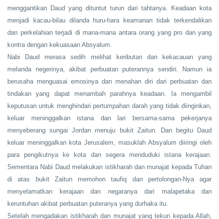
menggantikan Daud yang dituntut turun dari tahtanya. Keadaan kota
menjadi kacau-bilau dilanda huru-hara keamanan tidak terkendalikan
dan perkelahian terjadi di mana-mana antara orang yang pro dan yang
kontra dengan kekuasaan Absyalum.
Nabi Daud merasa sedih melihat keributan dan kekacauan yang
melanda negerinya, akibat perbuatan puterannya sendiri. Namun ia
berusaha menguasai emosinya dan menahan diri dari perbuatan dan
tindakan yang dapat menambah parahnya keadaan. Ia mengambil
keputusan untuk menghindari pertumpahan darah yang tidak diinginkan,
keluar meninggalkan istana dan lari bersama-sama pekerjanya
menyeberang sungai Jordan menuju bukit Zaitun. Dan begitu Daud
keluar meninggalkan kota Jerusalem, masuklah Absyalum diiringi oleh
para pengikutnya ke kota dan segera menduduki istana kerajaan.
Sementara Nabi Daud melakukan istikharah dan munajat kepada Tuhan
di atas bukit Zaitun memohon taufiq dan pertolongan-Nya agar
menyelamatkan kerajaan dan negaranya dari malapetaka dan
keruntuhan akibat perbuatan puteranya yang durhaka itu.
Setelah mengadakan istikharah dan munajat yang tekun kepada Allah,