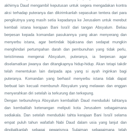
akhirnya Daud mengambil keputusan untuk segera mengadakan kontra
aksi terhadap puteranya dan dikirimkanlah sepasukan tentera dari para
pengikutnya yang masih setia kepadanya ke Jerusalem untuk merebut
kembali istana kerajaan Bani Isra'il dari tangan Absyalum. Beliau
berpesan kepada komandan pasukannya yang akan menyerang dan
menyerbu istana, agar bertindak bijaksana dan sedapat mungkin
menghindari pertumpahan darah dan pembunuhan yang tidak perlu,
teristimewa mengenai Absyalum, puteranya, ia berpesan agar
diselamatkan jiwanya dan ditangkapnya hidup-hidup. Akan tetapi takdir
telah menentukan lain daripada apa yang si ayah inginkan bagi
puteranya. Komandan yang berhasil menyerbu istana tidak dapat
berbuat lain kecuali membunuh Absyalum yang melawan dan enggan
menyerahkan diri setelah ia terkurung dan terkepung.
Dengan terbunuhnya Absyalum kembalilah Daud menduduki tahtanya
dan kembalilah ketenangan meliputi kota Jerusalem sebagaimana
sediakala. Dan setelah menduduki tahta kerajaan Bani Isra'il selama
empat puluh tahun wafatlah Nabi Daud dalam usia yang lanjut dan
dinobatkanlah sebagai pewarisnya Sulaiman sebagaimana telah