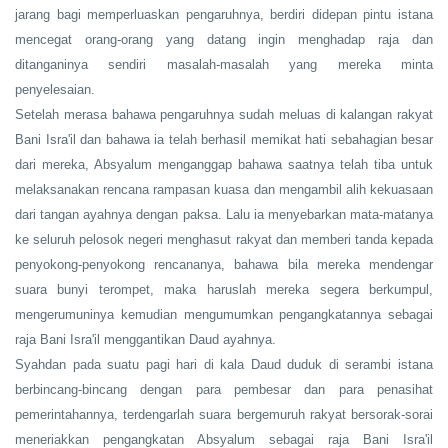
jarang bagi memperluaskan pengaruhnya, berdiri didepan pintu istana
mencegat orang-orang yang datang ingin menghadap raja dan
ditanganinya sendiri masalah-masalah yang mereka minta
penyelesaian.
Setelah merasa bahawa pengaruhnya sudah meluas di kalangan rakyat
Bani Isra'il dan bahawa ia telah berhasil memikat hati sebahagian besar
dari mereka, Absyalum menganggap bahawa saatnya telah tiba untuk
melaksanakan rencana rampasan kuasa dan mengambil alih kekuasaan
dari tangan ayahnya dengan paksa. Lalu ia menyebarkan mata-matanya
ke seluruh pelosok negeri menghasut rakyat dan memberi tanda kepada
penyokong-penyokong rencananya, bahawa bila mereka mendengar
suara bunyi terompet, maka haruslah mereka segera berkumpul,
mengerumuninya kemudian mengumumkan pengangkatannya sebagai
raja Bani Isra'il menggantikan Daud ayahnya.
Syahdan pada suatu pagi hari di kala Daud duduk di serambi istana
berbincang-bincang dengan para pembesar dan para penasihat
pemerintahannya, terdengarlah suara bergemuruh rakyat bersorak-sorai
meneriakkan pengangkatan Absyalum sebagai raja Bani Isra'il