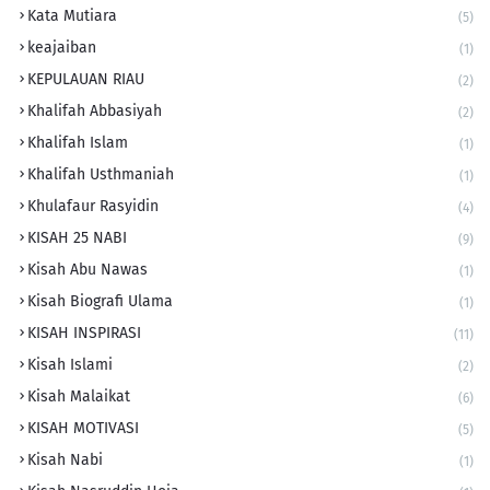
Kata Mutiara
(5)
keajaiban
(1)
KEPULAUAN RIAU
(2)
Khalifah Abbasiyah
(2)
Khalifah Islam
(1)
Khalifah Usthmaniah
(1)
Khulafaur Rasyidin
(4)
KISAH 25 NABI
(9)
Kisah Abu Nawas
(1)
Kisah Biografi Ulama
(1)
KISAH INSPIRASI
(11)
Kisah Islami
(2)
Kisah Malaikat
(6)
KISAH MOTIVASI
(5)
Kisah Nabi
(1)