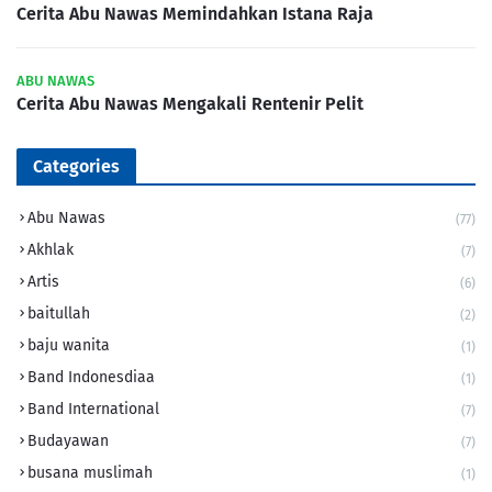
Cerita Abu Nawas Memindahkan Istana Raja
ABU NAWAS
Cerita Abu Nawas Mengakali Rentenir Pelit
Categories
Abu Nawas
(77)
Akhlak
(7)
Artis
(6)
baitullah
(2)
baju wanita
(1)
Band Indonesdiaa
(1)
Band International
(7)
Budayawan
(7)
busana muslimah
(1)