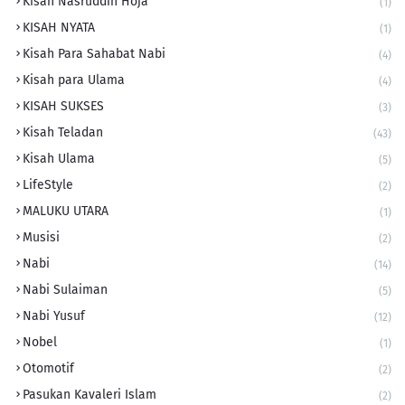
Kisah Nasruddin Hoja
(1)
KISAH NYATA
(1)
Kisah Para Sahabat Nabi
(4)
Kisah para Ulama
(4)
KISAH SUKSES
(3)
Kisah Teladan
(43)
Kisah Ulama
(5)
LifeStyle
(2)
MALUKU UTARA
(1)
Musisi
(2)
Nabi
(14)
Nabi Sulaiman
(5)
Nabi Yusuf
(12)
Nobel
(1)
Otomotif
(2)
Pasukan Kavaleri Islam
(2)