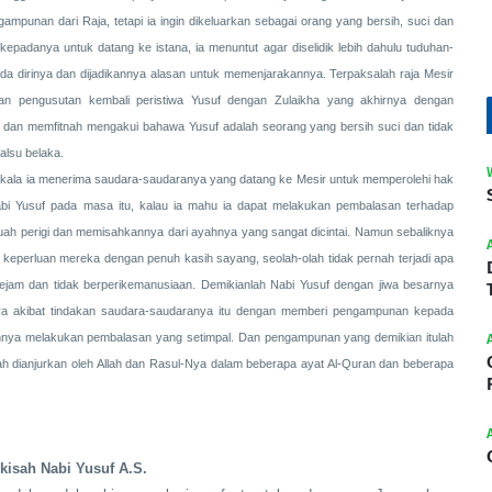
ampunan dari Raja, tetapi ia ingin dikeluarkan sebagai orang yang bersih, suci dan
padanya untuk datang ke istana, ia menuntut agar diselidik lebih dahulu tuduhan-
ada dirinya dan dijadikannya alasan untuk memenjarakannya. Terpaksalah raja Mesir
an pengusutan kembali peristiwa Yusuf dengan Zulaikha yang akhirnya dengan
 dan memfitnah mengakui bahawa Yusuf adalah seorang yang bersih suci dan tidak
alsu belaka.
atkala ia menerima saudara-saudaranya yang datang ke Mesir untuk memperolehi hak
abi Yusuf pada masa itu, kalau ia mahu ia dapat melakukan pembalasan terhadap
h perigi dan memisahkannya dari ayahnya yang sangat dicintai. Namun sebaliknya
eperluan mereka dengan penuh kasih sayang, seolah-olah tidak pernah terjadi apa
kejam dan tidak berperikemanusiaan. Demikianlah Nabi Yusuf dengan jiwa besarnya
inya akibat tindakan saudara-saudaranya itu dengan memberi pengampunan kepada
nya melakukan pembalasan yang setimpal. Dan pengampunan yang demikian itulah
h dianjurkan oleh Allah dan Rasul-Nya dalam beberapa ayat Al-Quran dan beberapa
 kisah Nabi Yusuf A.S.