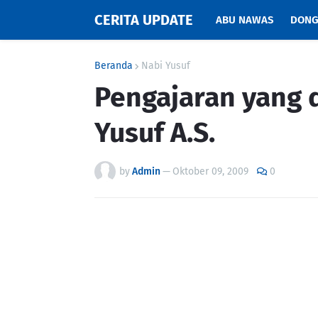
CERITA UPDATE
ABU NAWAS
DONG
Beranda
Nabi Yusuf
Pengajaran yang d
Yusuf A.S.
by
Admin
—
Oktober 09, 2009
0