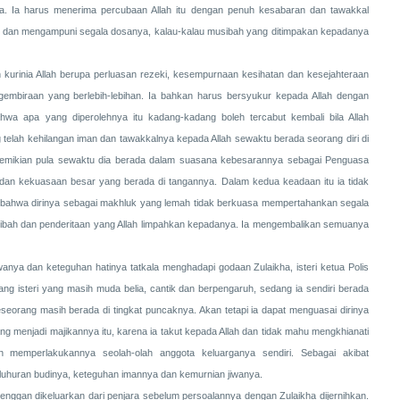
a. Ia harus menerima percubaan Allah itu dengan penuh kesabaran dan tawakkal
dan mengampuni segala dosanya, kalau-kalau musibah yang ditimpakan kepadanya
kurinia Allah berupa perluasan rezeki, kesempurnaan kesihatan dan kesejahteraan
egembiraan yang berlebih-lebihan. Ia bahkan harus bersyukur kepada Allah dengan
hwa apa yang diperolehnya itu kadang-kadang boleh tercabut kembali bila Allah
telah kehilangan iman dan tawakkalnya kepada Allah sewaktu berada seorang diri di
demikian pula sewaktu dia berada dalam suasana kebesarannya sebagai Penguasa
a dan kekuasaan besar yang berada di tangannya. Dalam kedua keadaan itu ia tidak
 bahwa dirinya sebagai makhluk yang lemah tidak berkuasa mempertahankan segala
sibah dan penderitaan yang Allah limpahkan kepadanya. Ia mengembalikan semuanya
wanya dan keteguhan hatinya tatkala menghadapi godaan Zulaikha, isteri ketua Polis
rang isteri yang masih muda belia, cantik dan berpengaruh, sedang ia sendiri berada
orang masih berada di tingkat puncaknya. Akan tetapi ia dapat menguasai dirinya
g menjadi majikannya itu, karena ia takut kepada Allah dan tidak mahu mengkhianati
n memperlakukannya seolah-olah anggota keluarganya sendiri. Sebagai akibat
luhuran budinya, keteguhan imannya dan kemurnian jiwanya.
 enggan dikeluarkan dari penjara sebelum persoalannya dengan Zulaikha dijernihkan.