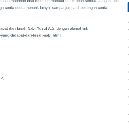
, mudah-mudahan bisa memberi manfaat untuk anda semua. Jangan lupa
ga cerita cerita menarik lainya, sampai jumpa di postingan cerita
apat dari kisah Nabi Yusuf A.S.
dengan alamat link
-yang-didapat-dari-kisah-nabi.html
.S.