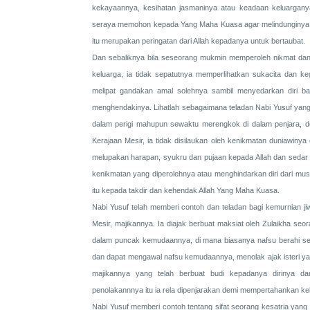
kekayaannya, kesihatan jasmaninya atau keadaan keluargany
seraya memohon kepada Yang Maha Kuasa agar melindunginya 
itu merupakan peringatan dari Allah kepadanya untuk bertaubat.
Dan sebaliknya bila seseorang mukmin memperoleh nikmat dan 
keluarga, ia tidak sepatutnya memperlihatkan sukacita dan k
melipat gandakan amal solehnya sambil menyedarkan diri ba
menghendakinya. Lihatlah sebagaimana teladan Nabi Yusuf yang 
dalam perigi mahupun sewaktu merengkok di dalam penjara, 
Kerajaan Mesir, ia tidak disilaukan oleh kenikmatan duniawiny
melupakan harapan, syukru dan pujaan kepada Allah dan sedar
kenikmatan yang diperolehnya atau menghindarkan diri dari mu
itu kepada takdir dan kehendak Allah Yang Maha Kuasa.
Nabi Yusuf telah memberi contoh dan teladan bagi kemurnian ji
Mesir, majikannya. Ia diajak berbuat maksiat oleh Zulaikha seo
dalam puncak kemudaannya, di mana biasanya nafsu berahi sese
dan dapat mengawal nafsu kemudaannya, menolak ajak isteri yan
majikannya yang telah berbuat budi kepadanya dirinya da
penolakannnya itu ia rela dipenjarakan demi mempertahankan ke
Nabi Yusuf memberi contoh tentang sifat seorang kesatria yang