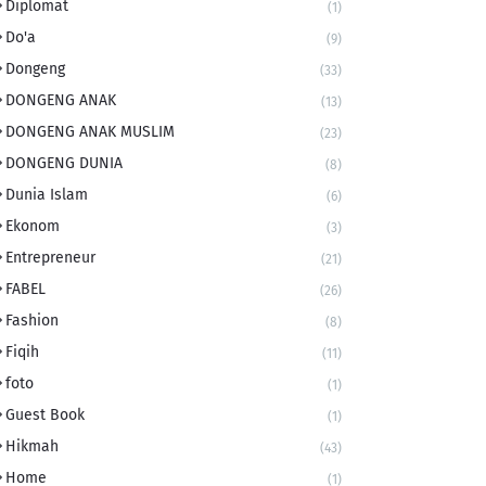
Diplomat
(1)
Do'a
(9)
Dongeng
(33)
DONGENG ANAK
(13)
DONGENG ANAK MUSLIM
(23)
DONGENG DUNIA
(8)
Dunia Islam
(6)
Ekonom
(3)
Entrepreneur
(21)
FABEL
(26)
Fashion
(8)
Fiqih
(11)
foto
(1)
Guest Book
(1)
Hikmah
(43)
Home
(1)