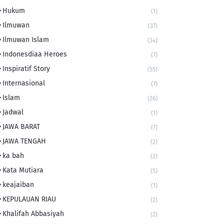
Hukum
(1)
Ilmuwan
(37)
Ilmuwan Islam
(34)
Indonesdiaa Heroes
(7)
Inspiratif Story
(55)
Internasional
(7)
Islam
(26)
Jadwal
(1)
JAWA BARAT
(7)
JAWA TENGAH
(2)
ka bah
(2)
Kata Mutiara
(5)
keajaiban
(1)
KEPULAUAN RIAU
(2)
Khalifah Abbasiyah
(2)