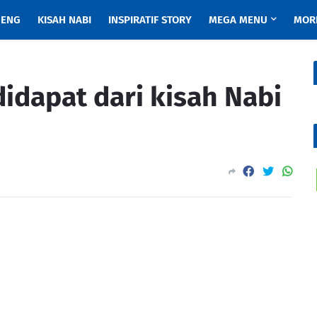
ENG
KISAH NABI
INSPIRATIF STORY
MEGA MENU
MOR
idapat dari kisah Nabi