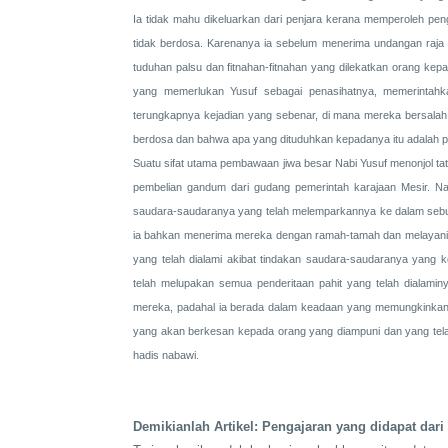
Ia tidak mahu dikeluarkan dari penjara kerana memperoleh peng
tidak berdosa. Karenanya ia sebelum menerima undangan raja ke
tuduhan palsu dan fitnahan-fitnahan yang dilekatkan orang kep
yang memerlukan Yusuf sebagai penasihatnya, memerintahk
terungkapnya kejadian yang sebenar, di mana mereka bersalah
berdosa dan bahwa apa yang dituduhkan kepadanya itu adalah p
Suatu sifat utama pembawaan jiwa besar Nabi Yusuf menonjol t
pembelian gandum dari gudang pemerintah karajaan Mesir. N
saudara-saudaranya yang telah melemparkannya ke dalam sebua
ia bahkan menerima mereka dengan ramah-tamah dan melayani k
yang telah dialami akibat tindakan saudara-saudaranya yang 
telah melupakan semua penderitaan pahit yang telah dialam
mereka, padahal ia berada dalam keadaan yang memungkinkan
yang akan berkesan kepada orang yang diampuni dan yang tela
hadis nabawi.
Demikianlah Artikel: Pengajaran yang didapat dari