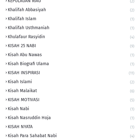
KEPULAUAN RIAU
(2)
Khalifah Abbasiyah
(2)
Khalifah Islam
(1)
Khalifah Usthmaniah
(1)
Khulafaur Rasyidin
(4)
KISAH 25 NABI
(9)
Kisah Abu Nawas
(1)
Kisah Biografi Ulama
(1)
KISAH INSPIRASI
(11)
Kisah Islami
(2)
Kisah Malaikat
(6)
KISAH MOTIVASI
(5)
Kisah Nabi
(1)
Kisah Nasruddin Hoja
(1)
KISAH NYATA
(1)
Kisah Para Sahabat Nabi
(4)