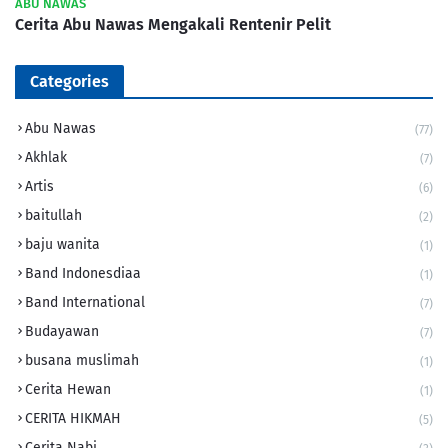
ABU NAWAS
Cerita Abu Nawas Mengakali Rentenir Pelit
Categories
Abu Nawas
(77)
Akhlak
(7)
Artis
(6)
baitullah
(2)
baju wanita
(1)
Band Indonesdiaa
(1)
Band International
(7)
Budayawan
(7)
busana muslimah
(1)
Cerita Hewan
(1)
CERITA HIKMAH
(5)
Cerita Nabi