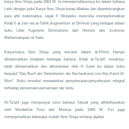
karya Ibnu Shuja pada 1863 M. Ia menerjemahkannya ke dalam bahasa
Latin dengan judul Karya Ibnu Shuja kerap dibahas dan diperbincangkan
para ahli matematika, sejak F Woopeke mencoba memperkenalkan
Kitab fi al-Jam wa at-Tafrik,Augmentum et Diminuti yang terdapat dalam
buku Liber Augmenti Diminutionis dan Histoire des Sciences
Mathematiques et Italie.
Karya-karya Ibnu Shuja yang tercatat dalam al-Fihrist Hampir
diterjemahkan kedalam berbagai bahasa. Kitab at-Ta’arif, misalnya,
telah diterjemahkan dan dikomentari oleh H Suter ke dalam buku
berjudul “Das Buch der Sletenheiten der Rechenkunst von Abu Kamil Al-
Misri”. Buku tersebut menawarkan penyelesaian-penyelesaian integral
terhadap persamaan-persamaan tak tentu.
At-Ta’arif juga mempunyai versi bahasa Yahudi yang alihbahasakan
oleh Mordekhai Finzi dari Montua pada 1460 M. Fizi juga
menerjemahkan beberapa risalah Ibnu Shuja tentang aljabar.